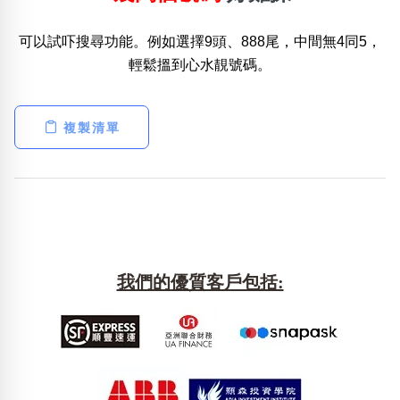
可以試吓搜尋功能。例如選擇9頭、888尾，中間無4同5，
熱門分類
輕鬆搵到心水靚號碼。
888尾
999尾
777尾
9字頭
6字頭
無4字
無5字
多8字
9888頭
二字號
三字號
全大數字
5萬以上
生天延
全吉星(全號)
複製清單
搜尋
清除全部分類
高級分類
i
我們的優質客戶包括:
幸運號分類
風水號分類
幸運分類
生天延/貴財成
基本分類
五行