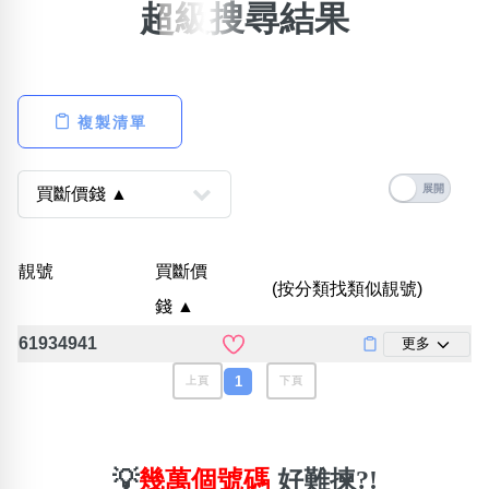
超級搜尋結果
搜尋選項
×
精準位置搜尋
位置:
複製清單
一
二
三
四
五
六
七
八
搜尋
清除全部分類
靚號
買斷價
(按分類找類似靚號)
錢 ▲
不包含數字
61934941
更多
無0
無1
無2
無3
無4
無5
無6
無7
無8
無9
1
上頁
下頁
搜尋
清除全部分類
💡
幾萬個號碼
好難揀?!