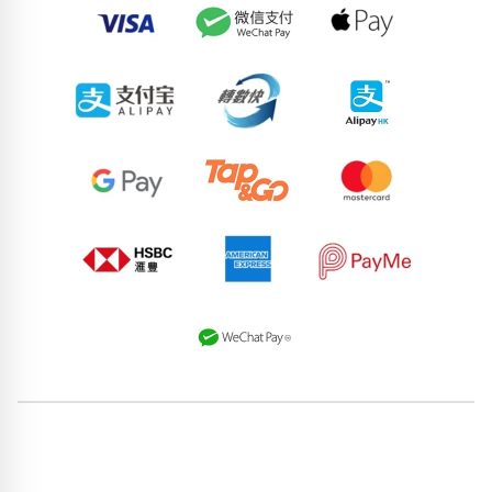
74315129
92997484
62013254
50026639
90170341