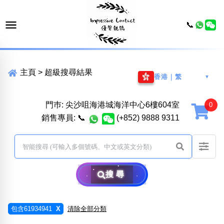
📞
主頁
>
超級搜尋結果
香港｜繁
▼
門巿: 尖沙咀海港城海洋中心6樓604室
銷售專員:
📞
(+852) 9888 9311
搜尋
包含61934941
X
清除全部分類