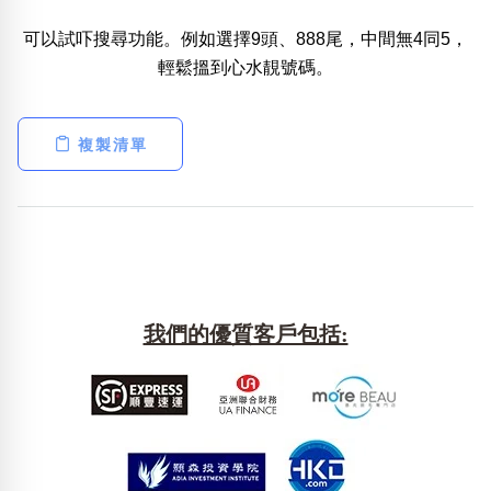
可以試吓搜尋功能。例如選擇9頭、888尾，中間無4同5，
熱門分類
輕鬆搵到心水靚號碼。
888尾
999尾
777尾
9字頭
6字頭
無4字
無5字
多8字
9888頭
二字號
三字號
全大數字
5萬以上
生天延
全吉星(全號)
複製清單
搜尋
清除全部分類
高級分類
i
我們的優質客戶包括:
幸運號分類
風水號分類
幸運分類
生天延/貴財成
基本分類
五行