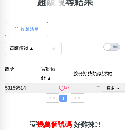
超級搜尋結果
×
精準位置搜尋
位置:
複製清單
一
二
三
四
五
六
七
八
搜尋
清除全部分類
靚號
買斷價
(按分類找類似靚號)
錢 ▲
x7
53159514
更多
不包含數字
無0
無1
無2
無3
無4
無5
無6
無7
無8
無9
1
上頁
下頁
搜尋
清除全部分類
💡
幾萬個號碼
好難揀?!