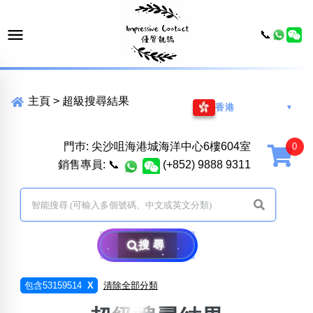
📞
主頁
>
超級搜尋結果
香港
▼
門巿: 尖沙咀海港城海洋中心6樓604室
銷售專員:
📞
(+852) 9888 9311
搜尋
包含53159514
X
清除全部分類