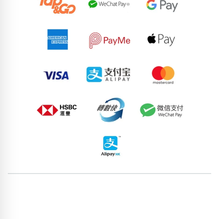
67938305
72596078
50222854
67141390
64409054
56761616
79809016
90614208
95904561
60120318