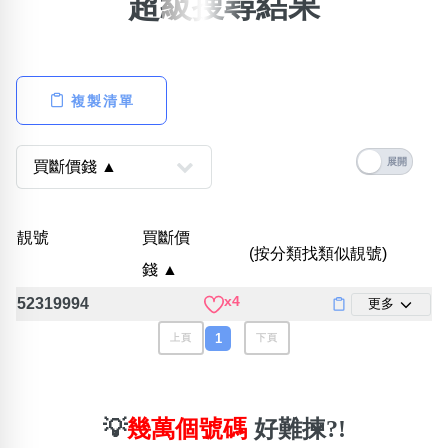
超級搜尋結果
×
精準位置搜尋
位置:
複製清單
一
二
三
四
五
六
七
八
搜尋
清除全部分類
靚號
買斷價
(按分類找類似靚號)
錢 ▲
x4
52319994
更多
不包含數字
無0
無1
無2
無3
無4
無5
無6
無7
無8
無9
1
上頁
下頁
搜尋
清除全部分類
💡
幾萬個號碼
好難揀?!