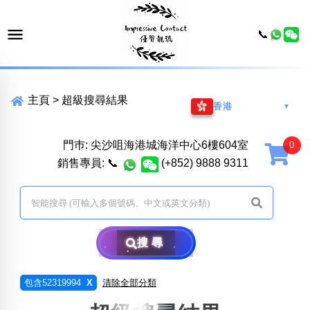
📞
主頁
>
超級搜尋結果
香港
▼
門巿: 尖沙咀海港城海洋中心6樓604室
銷售專員:
📞
(+852) 9888 9311
搜尋
包含52319994
X
清除全部分類