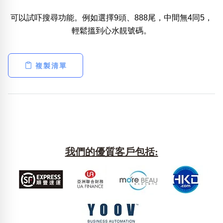
可以試吓搜尋功能。例如選擇9頭、888尾，中間無4同5，
熱門分類
輕鬆搵到心水靚號碼。
888尾
999尾
777尾
9字頭
6字頭
無4字
無5字
多8字
9888頭
二字號
三字號
全大數字
5萬以上
生天延
全吉星(全號)
複製清單
搜尋
清除全部分類
高級分類
i
我們的優質客戶包括:
幸運號分類
風水號分類
幸運分類
生天延/貴財成
基本分類
五行