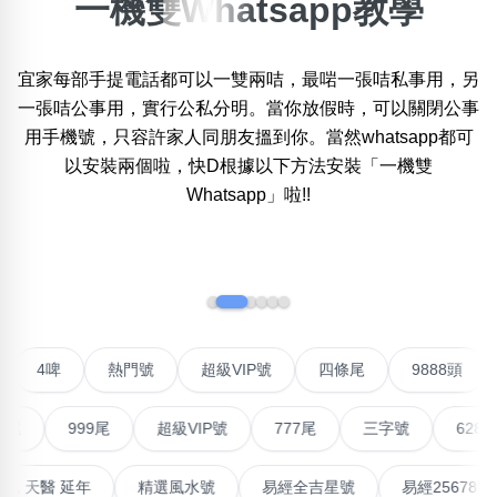
一機雙Whatsapp教學
×
精準位置搜尋
宜家每部手提電話都可以一雙兩咭，最啱一張咭私事用，另
位置:
一張咭公事用，實行公私分明。當你放假時，可以關閉公事
一
二
三
四
五
六
七
八
用手機號，只容許家人同朋友搵到你。當然whatsapp都可
以安裝兩個啦，快D根據以下方法安裝「一機雙
Whatsapp」啦!!
搜尋
清除全部分類
‹
›
不包含數字
無0
無1
無2
無3
無4
無5
無6
無7
無8
無9
號
4啤
熱門號
超級VIP號
四條尾
9888頭
搜尋
999尾
超級VIP號
777尾
三字號
6288頭
清除全部分類
能量生氣 天醫 延年
精選風水號
易經全吉星號
易經256