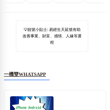
熱門分類
888尾
999尾
777尾
9字頭
6字頭
無4字
無5字
多8字
9888頭
二字號
三字號
全大數字
5萬以上
生天延
全吉星(全號)
💡靚號小貼士: 易經生天延號有助
搜尋
改善事業、財富、感情、人緣等運
清除全部分類
程
高級分類
i
一機雙WHATSAPP
幸運號分類
風水號分類
幸運分類
生天延/貴財成
基本分類
五行
位置分類
易經六四卦象