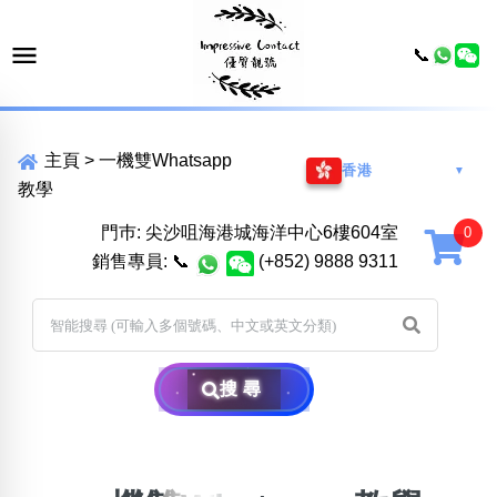
📞
主頁
>
一機雙Whatsapp
香港
▼
教學
門巿: 尖沙咀海港城海洋中心6樓604室
銷售專員:
📞
(+852) 9888 9311
搜尋