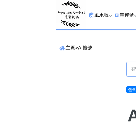
風水號
幸運號
全吉星
9字頭
主頁
>
AI搜號
最高能量生氣 天醫 
6字頭
生天延
三條尾
貴財成
四條尾
1349號
五條尾
包含9
13459號
888尾
2678號
999尾
精準位置搜尋
25678號
666尾
位置:
一
二
三
四
五
六
七