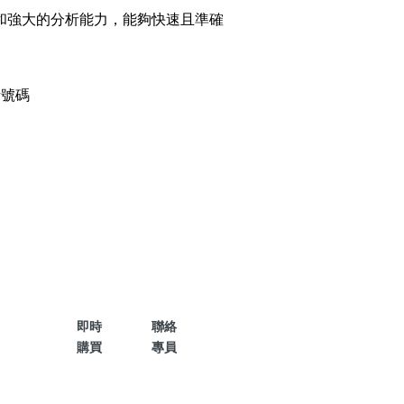
和強大的分析能力，能夠快速且準確
碼
搜尋
清除全部分類
話號碼
搜尋
清除全部分類
即時
聯絡
購買
專員
大數字
5萬以上
生天延