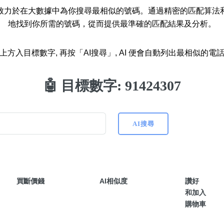
，致力於在大數據中為你搜尋最相似的號碼。通過精密的匹配算法
如何用易經計算電話號碼
地找到你所需的號碼，從而提供最準確的匹配結果及分析。
如何計算生命靈數電話號
上方入目標數字, 再按「AI搜尋」, AI 便會自動列出最相似的電
常見問題
🤖 目標數字:
91424307
教學文章
+)
靚號推介
AI搜尋
潮文共賞
靚號短片
全部文章分類
買斷價錢
AI相似度
讚好
網
和加入
購物車
6字頭
無4字
無5字
多8字
9888頭
二字號
三字號
全
分類(100+)