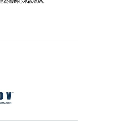
，輕鬆搵到心水靚號碼。