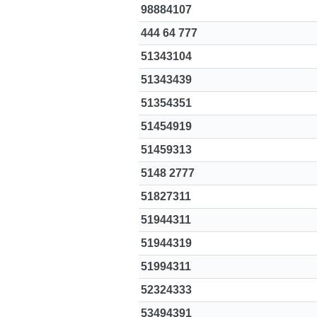
98884107
444 64 777
51343104
51343439
51354351
51454919
51459313
5148 2777
51827311
51944311
51944319
51994311
52324333
53494391