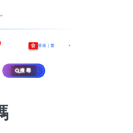
尖沙咀海港城
Whatsapp/微信: (852) 9888
香港｜繁
▼
巿南沙區
9311
地址: 广州市南沙区南沙街
事
計劃
西亞雪蘭莪
查詢熱線: 2790 8888
广生路19号4楼
攜號轉台儲值年咭25元起
地址: 6-3-2, Jalan Setia
搜尋
地址: 尖沙咀海港城海洋中
Prima E U13/E, Setia
攜號轉台月費計劃58元起
免費寄賣
心6樓604室(營業時間:星期
Alam, 40170 Shah Alam,
碼
款
一至五, 上午10至下午6時,
Selangor, Malaysia
申請成為商業合作伙伴
買號流程及條款
公眾假期休息)
銷售條款及條件
號
碼
×
私隱政策聲明
教