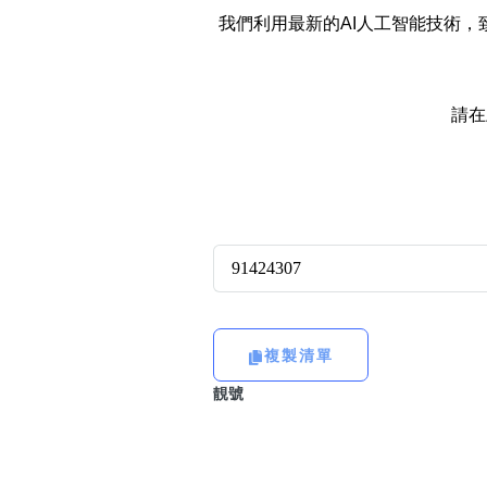
14689號
多8號
我們利用最新的AI人工智能技術
精選風水號
二字號
自選生天延教學
三字號
請在
風水師傅推介
鴛鴦刀
全部風水號分類 (200
9888頭
不包含數字
無0
無1
無2
無3
無4
無5
無6
無7
無8
無9
對聯號
ABAB尾
夫佬尾
複製清單
順蛇尾
靚號
2字頭固
熱門分類
888尾
999尾
777尾
9字頭
全部幸運號
全吉星(全號)