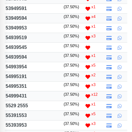
(37.50%)
x1
53949591
(37.50%)
x4
53949594
(37.50%)
x1
53949953
(37.50%)
x3
54939519
(37.50%)
54939545
(37.50%)
x1
54939594
(37.50%)
x5
54993954
(37.50%)
x2
54995191
(37.50%)
x3
54995351
(37.50%)
x12
54999431
(37.50%)
x1
5529 2555
(37.50%)
x5
55391553
(37.50%)
x3
55393953