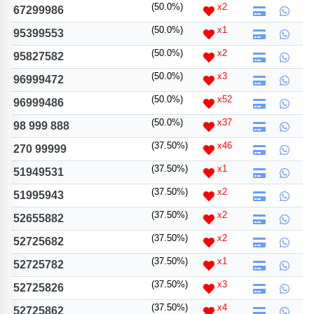
(50.0%)
x2
位置分類
易經六四卦象
67299986
包含數字
(50.0%)
x1
95399553
次數分類
(50.0%)
x2
95827582
生日分類
(50.0%)
x3
96999472
搜尋
清除全部分類
(50.0%)
x52
96999486
(50.0%)
x37
98 999 888
(37.50%)
x46
270 99999
(37.50%)
x1
51949531
(37.50%)
x2
51995943
(37.50%)
x2
52655882
(37.50%)
x2
52725682
(37.50%)
x1
52725782
(37.50%)
x3
52725826
(37.50%)
x4
52725862