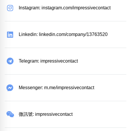
Instagram: instagram.com/impressivecontact
Linkedin: linkedin.com/company/13763520
Telegram: impressivecontact
Messenger: m.me/impressivecontact
微訊號: impressivecontact