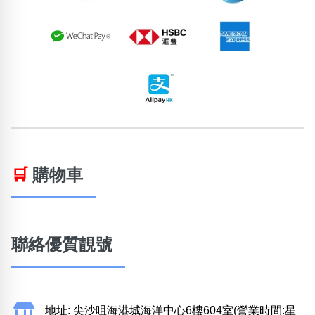
🛒
購物車
聯絡優質靚號
地址: 尖沙咀海港城海洋中心6樓604室(營業時間:星