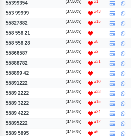
(37.50%)
x1
55399354
(37.50%)
x43
553 99999
(37.50%)
x15
55827882
(37.50%)
558 558 21
(37.50%)
x8
558 558 28
(37.50%)
x2
55866587
(37.50%)
x31
55888782
(37.50%)
558899 42
(37.50%)
x10
55891222
(37.50%)
x33
5589 2222
(37.50%)
x15
5589 3222
(37.50%)
x24
5589 4222
(37.50%)
x12
55895222
(37.50%)
x6
5589 5895