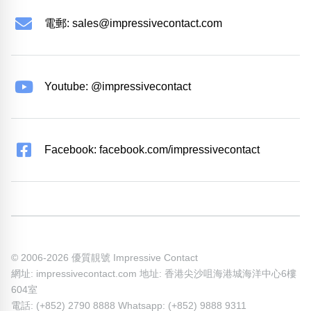
電郵:
sales@impressivecontact.com
Youtube: @impressivecontact
Facebook: facebook.com/impressivecontact
© 2006-2026 優質靚號 Impressive Contact
網址: impressivecontact.com 地址: 香港尖沙咀海港城海洋中心6樓
604室
電話: (+852) 2790 8888 Whatsapp: (+852) 9888 9311