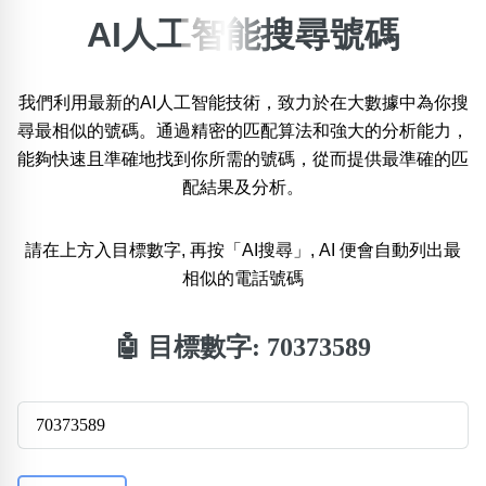
AI人工智能搜尋號碼
×
精準位置搜尋
我們利用最新的AI人工智能技術，致力於在大數據中為你搜
位置:
尋最相似的號碼。通過精密的匹配算法和強大的分析能力，
一
二
三
四
五
六
七
八
能夠快速且準確地找到你所需的號碼，從而提供最準確的匹
配結果及分析。
搜尋
清除全部分類
請在上方入目標數字, 再按「AI搜尋」, AI 便會自動列出最
相似的電話號碼
不包含數字
🤖 目標數字:
70373589
無0
無1
無2
無3
無4
無5
無6
無7
無8
無9
搜尋
清除全部分類