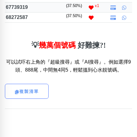
(37.50%)
x1
67739319
(37.50%)
68272587
💡
幾萬個號碼
好難揀?!
可以試吓右上角的『超級搜尋』或『AI搜尋』。例如選擇9
頭、888尾，中間無4同5，輕鬆搵到心水靚號碼。
複製清單