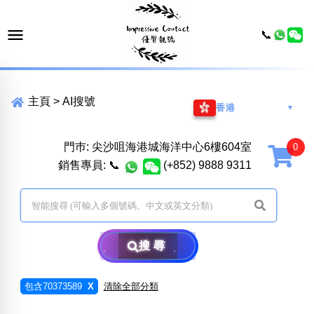
📞
主頁
>
AI搜號
香港
▼
門巿: 尖沙咀海港城海洋中心6樓604室
銷售專員:
📞
(+852) 9888 9311
搜尋
包含70373589
X
清除全部分類