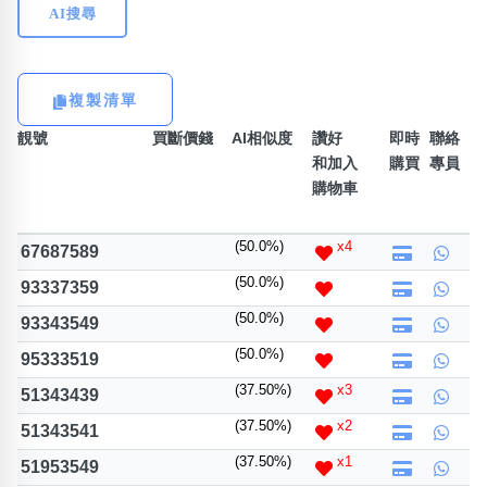
AI搜尋
熱門分類
888尾
999尾
777尾
9字頭
6字頭
無4字
複製清單
無5字
多8字
9888頭
二字號
三字號
全大數字
5萬以上
生天延
全吉星(全號)
靚號
買斷價錢
AI相似度
讚好
即時
聯絡
和加入
購買
專員
搜尋
購物車
清除全部分類
(50.0%)
x4
67687589
(50.0%)
93337359
高級分類
i
(50.0%)
93343549
(50.0%)
95333519
(37.50%)
x3
51343439
幸運號分類
風水號分類
(37.50%)
x2
51343541
幸運分類
生天延/貴財成
(37.50%)
x1
51953549
基本分類
五行