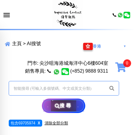
📞
主頁
>
AI搜號
香港
▼
門巿: 尖沙咀海港城海洋中心6樓604室
銷售專員:
📞
(+852) 9888 9311
搜尋
包含69705974
X
清除全部分類