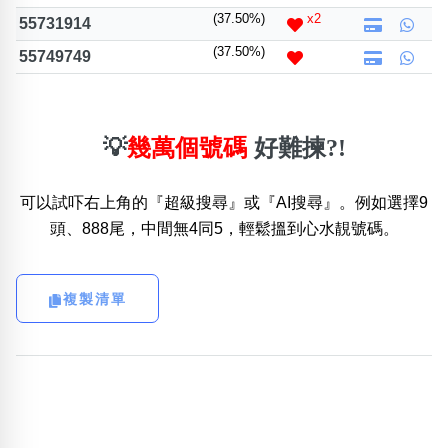
(37.50%)
x2
55731914
(37.50%)
55749749
💡
幾萬個號碼
好難揀?!
可以試吓右上角的『超級搜尋』或『AI搜尋』。例如選擇9
頭、888尾，中間無4同5，輕鬆搵到心水靚號碼。
複製清單