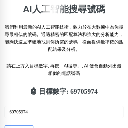
AI人工智能搜尋號碼
×
精準位置搜尋
我們利用最新的AI人工智能技術，致力於在大數據中為你搜
位置:
尋最相似的號碼。通過精密的匹配算法和強大的分析能力，
一
二
三
四
五
六
七
八
能夠快速且準確地找到你所需的號碼，從而提供最準確的匹
配結果及分析。
搜尋
清除全部分類
請在上方入目標數字, 再按「AI搜尋」, AI 便會自動列出最
相似的電話號碼
不包含數字
🤖 目標數字:
69705974
無0
無1
無2
無3
無4
無5
無6
無7
無8
無9
搜尋
清除全部分類