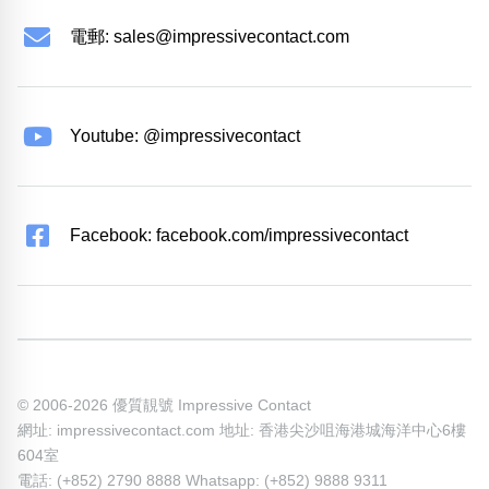
電郵:
sales@impressivecontact.com
Youtube: @impressivecontact
Facebook: facebook.com/impressivecontact
© 2006-2026 優質靚號 Impressive Contact
網址: impressivecontact.com 地址: 香港尖沙咀海港城海洋中心6樓
604室
電話: (+852) 2790 8888 Whatsapp: (+852) 9888 9311