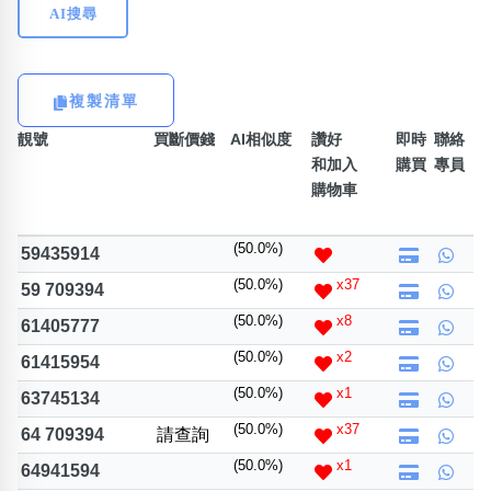
AI搜尋
熱門分類
888尾
999尾
777尾
9字頭
6字頭
無4字
複製清單
無5字
多8字
9888頭
二字號
三字號
全大數字
5萬以上
生天延
全吉星(全號)
靚號
買斷價錢
AI相似度
讚好
即時
聯絡
和加入
購買
專員
搜尋
購物車
清除全部分類
(50.0%)
59435914
(50.0%)
x37
59 709394
高級分類
i
(50.0%)
x8
61405777
(50.0%)
x2
61415954
(50.0%)
x1
63745134
幸運號分類
風水號分類
(50.0%)
x37
64 709394
請查詢
幸運分類
生天延/貴財成
(50.0%)
x1
64941594
基本分類
五行