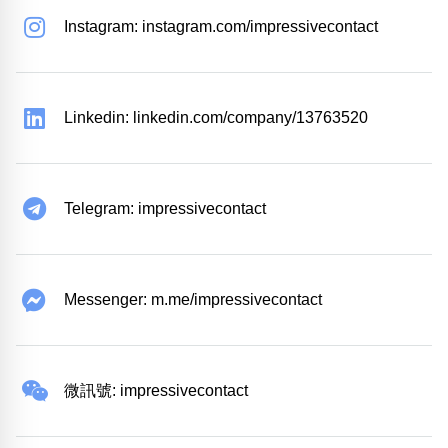
Instagram: instagram.com/impressivecontact
Linkedin: linkedin.com/company/13763520
Telegram: impressivecontact
Messenger: m.me/impressivecontact
微訊號: impressivecontact