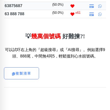
(50.0%)
63875687
(50.0%)
x61
63 888 788
💡
幾萬個號碼
好難揀?!
可以試吓右上角的『超級搜尋』或『AI搜尋』。例如選擇9
頭、888尾，中間無4同5，輕鬆搵到心水靚號碼。
複製清單