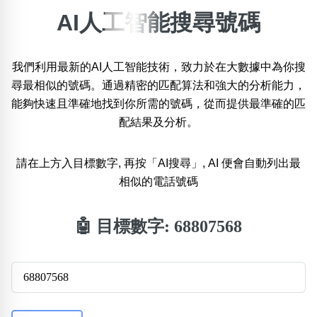
AI人工智能搜尋號碼
×
精準位置搜尋
我們利用最新的AI人工智能技術，致力於在大數據中為你搜
位置:
尋最相似的號碼。通過精密的匹配算法和強大的分析能力，
一
二
三
四
五
六
七
八
能夠快速且準確地找到你所需的號碼，從而提供最準確的匹
配結果及分析。
搜尋
清除全部分類
請在上方入目標數字, 再按「AI搜尋」, AI 便會自動列出最
相似的電話號碼
不包含數字
🤖 目標數字:
68807568
無0
無1
無2
無3
無4
無5
無6
無7
無8
無9
搜尋
清除全部分類