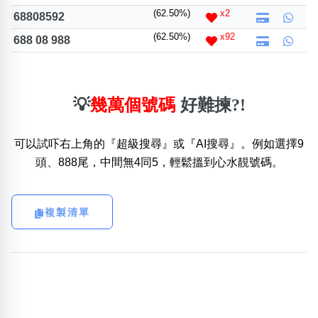
(62.50%)
x2
68808592
(62.50%)
x92
688 08 988
💡
幾萬個號碼
好難揀?!
可以試吓右上角的『超級搜尋』或『AI搜尋』。例如選擇9
頭、888尾，中間無4同5，輕鬆搵到心水靚號碼。
複製清單