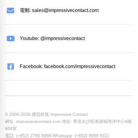
電郵:
sales@impressivecontact.com
Youtube: @impressivecontact
Facebook: facebook.com/impressivecontact
© 2006-2026 優質靚號 Impressive Contact
網址: impressivecontact.com 地址: 香港尖沙咀海港城海洋中心6樓
604室
電話: (+852) 2790 8888 Whatsapp: (+852) 9888 9311