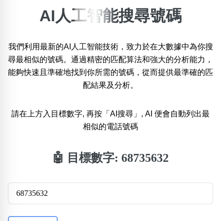
AI人工智能搜尋號碼
×
精準位置搜尋
我們利用最新的AI人工智能技術，致力於在大數據中為你搜
位置:
尋最相似的號碼。通過精密的匹配算法和強大的分析能力，
一
二
三
四
五
六
七
八
能夠快速且準確地找到你所需的號碼，從而提供最準確的匹
配結果及分析。
搜尋
清除全部分類
請在上方入目標數字, 再按「AI搜尋」, AI 便會自動列出最
相似的電話號碼
不包含數字
🤖 目標數字:
68735632
無0
無1
無2
無3
無4
無5
無6
無7
無8
無9
搜尋
清除全部分類