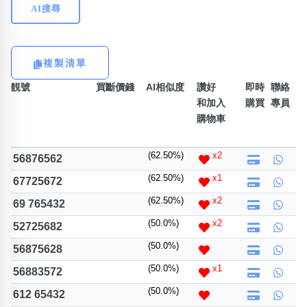
AI搜尋
熱門分類
888尾
999尾
777尾
9字頭
6字頭
無4字
複製清單
無5字
多8字
9888頭
二字號
三字號
全大數字
5萬以上
生天延
全吉星(全號)
靚號
買斷價錢
AI相似度
讚好
即時
聯絡
和加入
購買
專員
搜尋
購物車
清除全部分類
(62.50%)
x2
56876562
(62.50%)
x1
67725672
高級分類
i
(62.50%)
x2
69 765432
(50.0%)
x2
52725682
(50.0%)
56875628
幸運號分類
風水號分類
(50.0%)
x1
56883572
幸運分類
生天延/貴財成
(50.0%)
612 65432
基本分類
五行