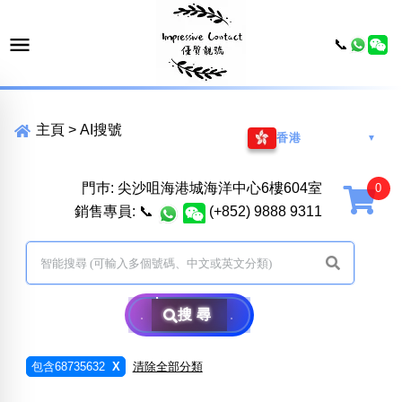
📞
主頁
>
AI搜號
香港
▼
門巿: 尖沙咀海港城海洋中心6樓604室
銷售專員:
📞
(+852) 9888 9311
搜尋
包含68735632
X
清除全部分類