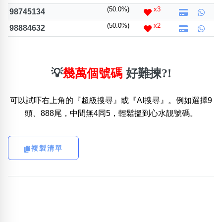
(50.0%)
x3
98745134
(50.0%)
x2
98884632
💡
幾萬個號碼
好難揀?!
可以試吓右上角的『超級搜尋』或『AI搜尋』。例如選擇9
頭、888尾，中間無4同5，輕鬆搵到心水靚號碼。
複製清單