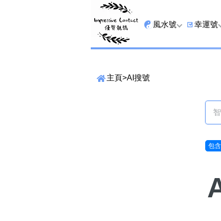
風水號
幸運號
全吉星
9字頭
主頁
>
AI搜號
最高能量生氣 天醫 
6字頭
生天延
三條尾
貴財成
四條尾
1349號
五條尾
包含6
13459號
888尾
2678號
999尾
精準位置搜尋
25678號
666尾
位置: