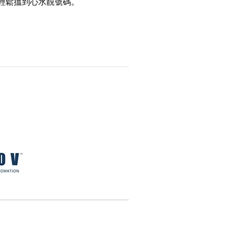
，輕鬆搵到心水靚號碼。