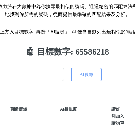
八
，致力於在大數據中為你搜尋最相似的號碼。通過精密的匹配算法
如何用易經計算電話號碼
地找到你所需的號碼，從而提供最準確的匹配結果及分析。
如何計算生命靈數電話號
上方入目標數字, 再按「AI搜尋」, AI 便會自動列出最相似的電
常見問題
🤖 目標數字:
65586218
教學文章
+)
靚號推介
AI搜尋
潮文共賞
靚號短片
全部文章分類
買斷價錢
AI相似度
讚好
網
和加入
購物車
6字頭
無4字
無5字
多8字
9888頭
二字號
三字號
全
分類(100+)