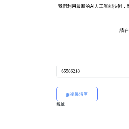
14689號
多8號
一
二
三
四
五
六
七
我們利用最新的AI人工智能技術
精選風水號
二字號
自選生天延教學
三字號
請在
風水師傅推介
鴛鴦刀
全部風水號分類 (200
9888頭
不包含數字
對聯號
無0
無1
無2
無3
無4
無5
無6
無7
無8
無9
ABAB尾
夫佬尾
複製清單
順蛇尾
靚號
2字頭固
熱門分類
888尾
999尾
777尾
9字頭
全部幸運號
全吉星(全號)