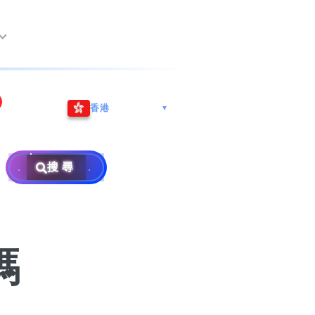
尖沙咀海港城
Whatsapp/微信: (852) 9888
香港
▼
巿南沙區
9311
地址: 广州市南沙区南沙街
事
計劃
西亞雪蘭莪
查詢熱線: 2790 8888
广生路19号4楼
攜號轉台儲值年咭25元起
地址: 6-3-2, Jalan Setia
搜尋
地址: 尖沙咀海港城海洋中
Prima E U13/E, Setia
攜號轉台月費計劃58元起
免費寄賣
心6樓604室(營業時間:星期
Alam, 40170 Shah Alam,
碼
款
一至五, 上午10至下午6時,
Selangor, Malaysia
申請成為商業合作伙伴
買號流程及條款
公眾假期休息)
銷售條款及條件
號
碼
×
私隱政策聲明
教