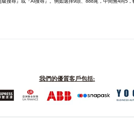
級搜尋』或『AI搜尋』。例如選擇9頭、888尾，中間無4同5
我們的優質客戶包括: