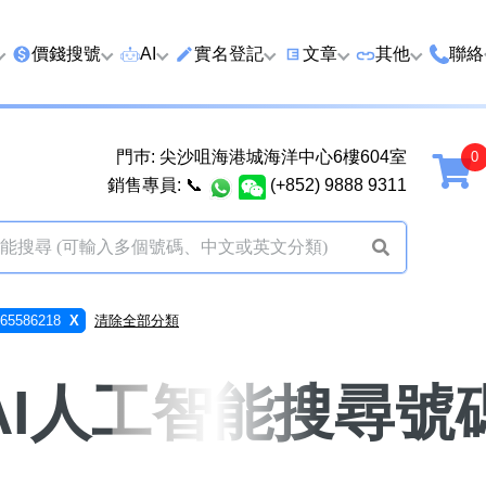
價錢搜號
AI
實名登記
文章
‍其他
聯絡
特價號
AI搜號
實名登記(全部電訊商)
購買靚號流程
優質車牌
香港
門巿: 尖沙咀海港城海洋中心6樓604室
延年
2千以下
AI分析號碼屬性
查詢儲值咭有效期
教你點揀靚號教學
優質域名
廣州
銷售專員:
📞
(+852) 9888 9311
2千至5千元
AI分析出生時辰
換電話號碼前必做的五件
月費和儲值咭
馬來
5千至1萬元
AI 靚號估價系統
一機雙Whatsapp教學
其他業務
以上
1萬至2萬元
計算八字和電話號碼五行屬
Whatsapp 無痛轉移新號
買號流程及條
5586218
X
清除全部分類
性
教學
2萬至5萬元
關於我們
靚號估價遊戲
微信Wechat 無痛轉移新
AI人工智能搜尋號
超級VIP號
碼教學
易經六十四卦
不加聯絡人發WhatsApp
黃大仙靈籤
學 2026