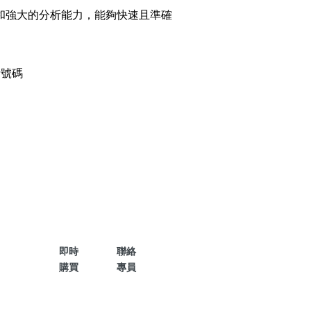
和強大的分析能力，能夠快速且準確
碼
搜尋
話號碼
清除全部分類
搜尋
清除全部分類
即時
聯絡
購買
專員
大數字
5萬以上
生天延