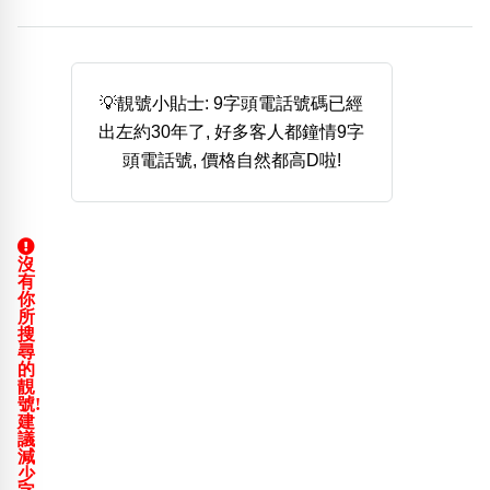
熱門分類
888尾
999尾
777尾
9字頭
6字頭
無4字
無5字
多8字
9888頭
二字號
三字號
💡靚號小貼士: 9字頭電話號碼已經
全大數字
5萬以上
生天延
全吉星(全號)
出左約30年了, 好多客人都鐘情9字
搜尋
頭電話號, 價格自然都高D啦!
清除全部分類
沒
高級分類
i
有
你
所
搜
尋
的
靚
幸運號分類
風水號分類
號!
建
幸運分類
生天延/貴財成
議
基本分類
五行
減
少
位置分類
易經六四卦象