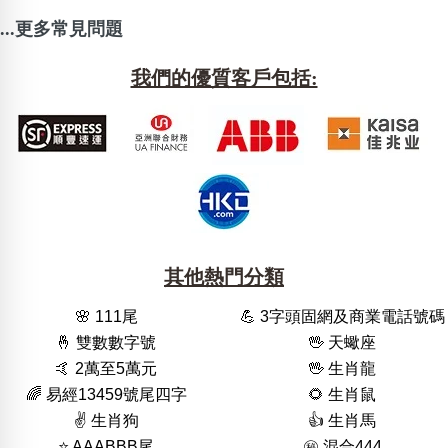
...更多常見問題
我們的優質客戶包括:
其他熱門分類
🌸 111尾
💪 3字頭固網及商業電話號碼
🤞 雙數數字號
🖖 天蠍座
🤙 2萬至5萬元
🖖 生肖龍
🌈 易經13459號尾四字
🌻 生肖鼠
✌️ 生肖狗
👍 生肖馬
⭐️ AAABBB尾
㊙️ 混合444