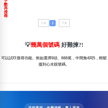
字
包含數字
數
再
次數分類
搜
生日分類
尋
搜尋
1
上頁
下頁
清除全部分類
💡
幾萬個號碼
好難揀?!
可以試吓搜尋功能。例如選擇9頭、888尾，中間無4同5，輕鬆
搵到心水靚號碼。
流程透明 · 收費清晰 · 專人跟進