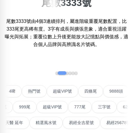
尾數3333號
×
精準位置搜尋
尾數3333號由4個3連續排列，屬進階級重覆尾數配置，比
位置:
333尾更高稀有度。3字有成長與擴張意象，適合重視活躍
一
二
三
四
五
六
七
八
九
曝光與拓展；重覆位數上升後更能放大記憶點與價值感，適
合個人品牌與高辨識名片號碼。
搜尋
清除全部分類
‹
›
不包含數字
聯號
4啤
熱門號
超級VIP號
四條尾
9888頭
無0
無1
無2
無3
無4
無5
無6
無7
無8
無9
999尾
超級VIP號
777尾
三字號
6288頭
搜尋
清除全部分類
高能量生氣 天醫 延年
精選風水號
易經全吉星號
易經25