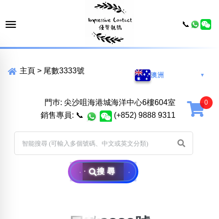
📞
主頁
>
尾數3333號
澳洲
▼
門巿: 尖沙咀海港城海洋中心6樓604室
銷售專員:
📞
(+852) 9888 9311
搜尋