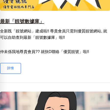
最新「靚號數據庫」
全新既「靚號網站」建成啦!! 尊貴會員只需到優質靚號網站, 就
可以自助查到最新「靚號數據庫」啦!!
仲未係我地尊貴會員?? 就快D聯絡「優質靚號」啦!!
詳情