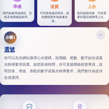
準備
送貨
上台
我們會處理儲值咭、交
可到海港城店取咭，或
收到儲值咭後，可按需
收及號碼確認程序。
免費順豐本地速遞送
要到電訊商辦理上台。
達。
×
步驟1
選號
你可以先在網站搜尋心水號碼，按價錢、尾數、數字組合或風
水師傅要求篩選。如想節省時間，亦可直接聯絡靚號專員，說
明預算、用途、喜歡的數字或風水師傅要求，我們會代為提供
合適選擇。