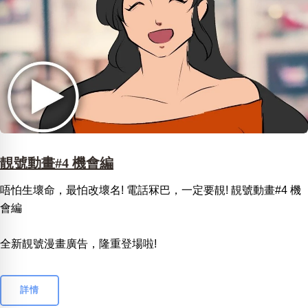
靚號動畫#4 機會編
唔怕生壞命，最怕改壞名! 電話冧巴，一定要靚! 靚號動畫#4 機
會編
全新靚號漫畫廣告，隆重登場啦!
詳情