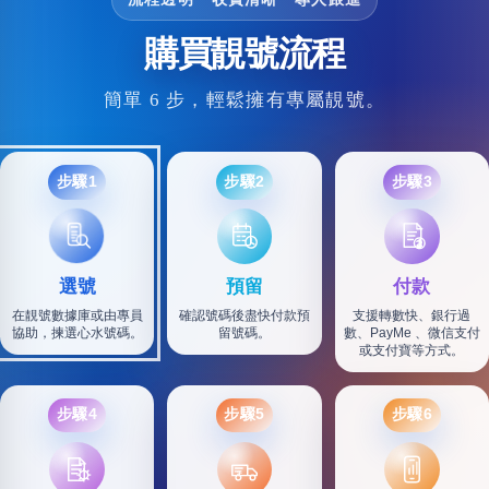
購買靚號流程
簡單 6 步，輕鬆擁有專屬靚號。
步驟1
步驟2
步驟3
選號
預留
付款
在靚號數據庫或由專員
確認號碼後盡快付款預
支援轉數快、銀行過
協助，揀選心水號碼。
留號碼。
數、PayMe 、微信支付
或支付寶等方式。
步驟4
步驟5
步驟6
SF