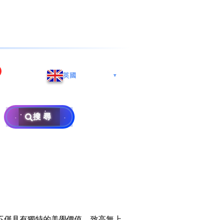
海港城
Whatsapp/微信: (852) 9888
英國
▼
区
9311
地址: 广州市南沙区南沙街
兰莪
查询热线: 2790 8888
广生路19号4楼
攜号转台儲值年咭25元起
地址: 6-3-2, Jalan Setia
搜尋
地址: 尖沙咀海港城海洋中
Prima E U13/E, Setia
攜号转台月费计划58元起
免费寄卖
心6楼604室(营业时间:星期
Alam, 40170 Shah Alam,
一至五, 上午10至下午6时,
Selangor, Malaysia
申請成為商业合作伙伴
买号流程及条款
公众假期休息)
×
销售条款及条件
隐私政策声明
不僅具有獨特的美學價值，致高無上