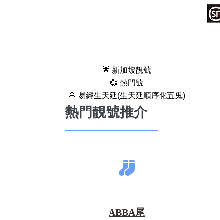
🌟 新加坡靚號
💞 熱門號
🌸 易經生天延(生天延順序化五鬼)
熱門靚號推介
ABBA尾