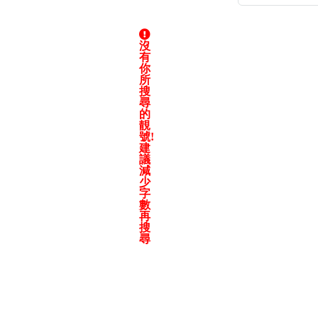
沒
有
你
所
高級分類
i
搜
尋
的
靚
號!
建
幸運號分類
議
減
少
幸運分類
字
基本分類
數
位置分類
再
搜
包含數字
尋
次數分類
生日分類