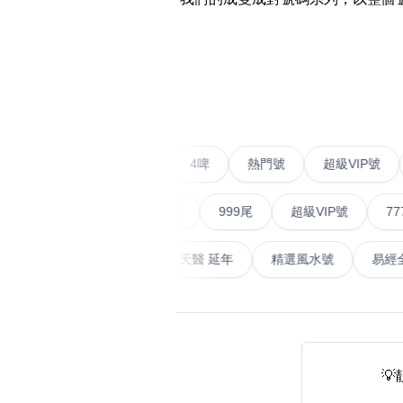
易经14689号
多8号
精选风水号
二字号
‹
自選生天延教学
三字号
风水师傅推介
鸳鸯刀
不包含數字
全部风水号分类 (200
9888头
二字號
愛情號
對聯號
4啤
熱門號
超級V
無0
無1
無2
無3
無4
無5
無6
無7
無8
無9
对联号
順蛇尾
999尾
超級VIP號
777尾
ABAB尾
天大畜
易經延天生
最高能量生氣 天醫 延年
精選風水
夫佬尾
顺蛇尾
熱門分類
2字头固
888尾
999尾
777尾
9字頭
全吉星(全號)

全部幸运号