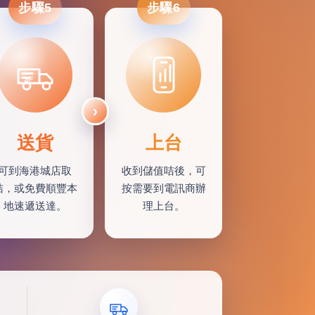
步驟5
步驟6
SF
送貨
上台
可到海港城店取
收到儲值咭後，可
咭，或免費順豐本
按需要到電訊商辦
地速遞送達。
理上台。