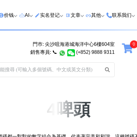
价钱
AI
实名登记
文章
‍其他
联系我们
特价号
AI搜号
实名登记(全部电訊商)
购买靓号流程
优质车牌
香港尖沙咀
門巿: 尖沙咀海港城海洋中心6樓604室
延年
2千以下
AI分析号码属性
查询儲值咭有效期
教你如何挑选靓号
优质域名
广州市南沙
銷售專員:
📞
(+852) 9888 9311
2千至5千元
AI分析出生时辰
换电话号码前必做的五件事
月费和储值咭计划
马来西亚雪
5千至1万元
AI 靓号估价系統
一机双 WhatsApp 教学
其他业務
以上
1万至2万元
計算八字和电话号码五行属
WhatsApp 无痛转移新号码
买号流程及条款
性
教学
2万至5万元
关于我们
4啤頭
靓号估价遊戲
微信 WeChat 无痛转移新号
超级VIP号
码教学
易经六十四卦
不加联系人发 WhatsApp 教
八
九
十
十一
黄大仙灵签
学 2026
號碼都一對對的數字組合為基礎，代表著完美和和諧。這種號碼