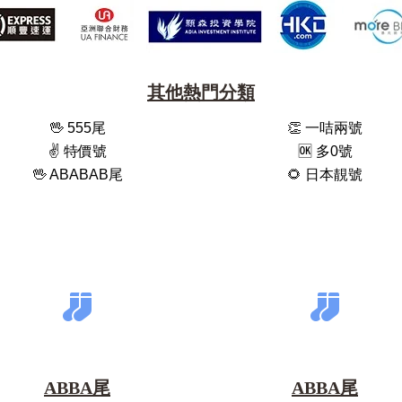
其他熱門分類
🖖 555尾
👏 一咭兩號
✌️ 特價號
🆗️ 多0號
🖖 ABABAB尾
🌻 日本靚號
ABBA尾
ABBA尾