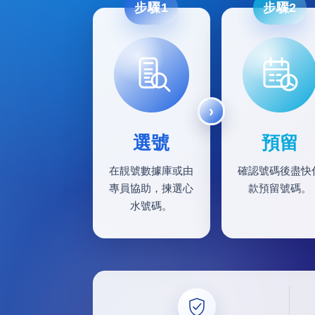
步驟1
步驟2
選號
預留
在靚號數據庫或由
確認號碼後盡快
專員協助，揀選心
款預留號碼。
水號碼。