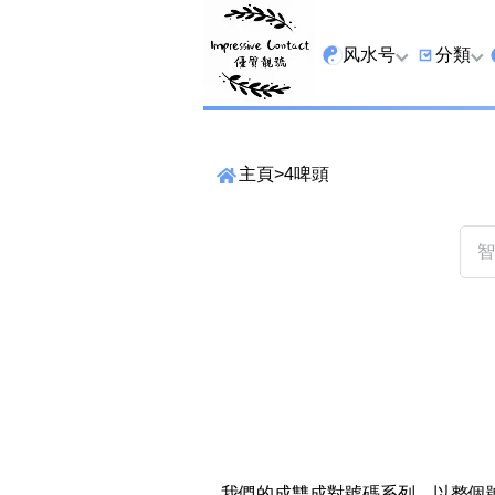
风水号
分類
全吉星
9字头
主頁
>
4啤頭
最高能量生氣 天医 
6字头
生天延
三条尾
易经贵財成
四条尾
易经1349号
五条尾
易经13459号
888尾
易经2678号
999尾
精準位置搜尋
易经25678号
666尾
位置:
一
二
三
四
五
六
七
我們的成雙成對號碼系列，以整個