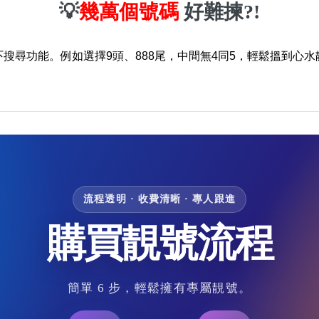
💡
幾萬個號碼
好難揀?!
吓搜尋功能。例如選擇9頭、888尾，中間無4同5，輕鬆搵到心水
流程透明 · 收費清晰 · 專人跟進
購買靚號流程
簡單 6 步，輕鬆擁有專屬靚號。