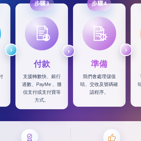
步驟3
步驟4
付款
準備
付
支援轉數快、銀行
我們會處理儲值
過數、PayMe 、微
咭、交收及號碼確
信支付或支付寶等
認程序。
方式。