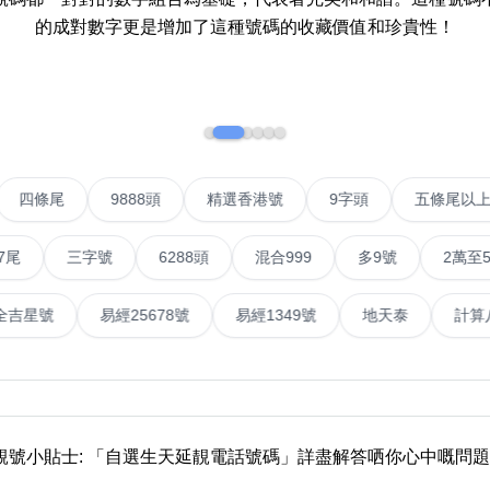
的成對數字更是增加了這種號碼的收藏價值和珍貴性！
如何用易经计算电话号码
如何计算生命灵数电话号码
常见问题
教学文章
+)
IP號
四條尾
9888頭
精選香港號
9字頭
五
靓号推介
三字號
6288頭
混合999
多9號
2萬至5萬元
潮文共赏
號
易經全吉星號
易經25678號
易經1349號
地天
靓号短片
全部文章分类
網
6字頭
無4字
無5字
多8字
9888頭
二字號
三字號
全
靚號小貼士: 「自選生天延靚電話號碼」詳盡解答哂你心中嘅問題
分类(100+)