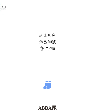
✅ 水瓶座
㊙️ 對聯號
👌 7字頭
ABBA尾