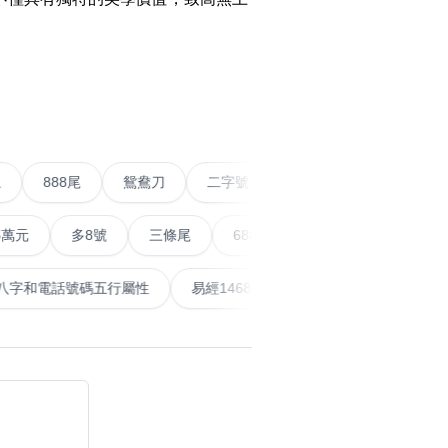
搜尋
›
清除全部分類
條尾以上
888尾
鴛鴦刀
二字號
愛情號
對
多8號
三條尾
6888頭
666尾
順蛇尾
9
搜尋
清除全部分類
泰
計算八字和電話號碼五行屬性
易經14689號
五行無
大數字
5萬以上
生天延