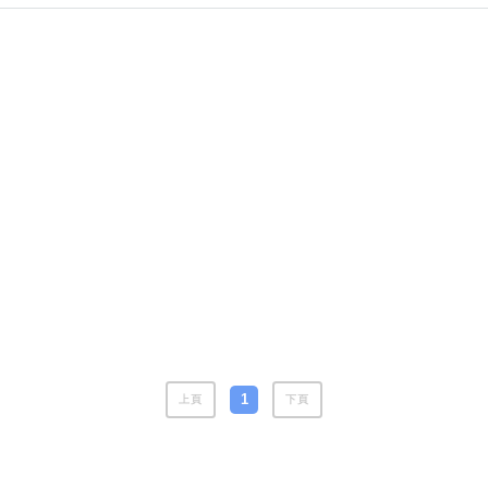
風水號分類
生天延/貴財成
五行
易經六四卦象
1
上頁
下頁