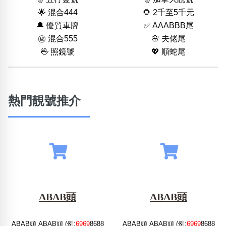
🌟 混合444
🌻 2千至5千元
🔔 優質車牌
✅ AAABBB尾
㊙️ 混合555
🌸 夫佬尾
🖖 照鏡號
💖 順蛇尾
熱門靚號推介
ABAB頭
ABAB頭
ABAB頭 ABAB頭 (例:
6969
8688
ABAB頭 ABAB頭 (例:
6969
8688