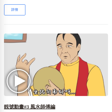
詳情
靚號動畫#3 風水師傅編