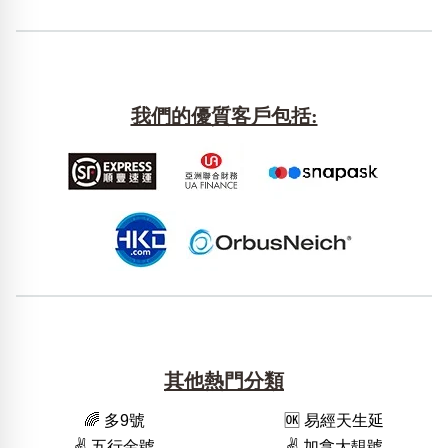
我們的優質客戶包括:
其他熱門分類
🌈 多9號
🆗️ 易經天生延
✌️ 五行金號
✌️ 加拿大靚號