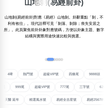
山地剝(易經前卦)
×
精準位置搜尋
山地剝(易經前卦)對應《易經》山地剝。卦辭重點「剝，不
位置:
利有攸往」。現代詮釋可見「剝落、剝除；喪失安居之
一
二
三
四
五
六
七
八
九
十
所」。此頁聚焦前卦卦象對應號碼，方便以卦象主題、數字
結構與實際用途快速比較與挑選。
搜尋
清除全部分類
‹
›
不包含數字
聯號
4啤
熱門號
超級VIP號
四條尾
9888
無0
無1
無2
無3
無4
無5
無6
無7
無8
無9
999尾
超級VIP號
777尾
三字號
6288頭
搜尋
清除全部分類
高能量生氣 天醫 延年
精選風水號
易經全吉星號
易經2