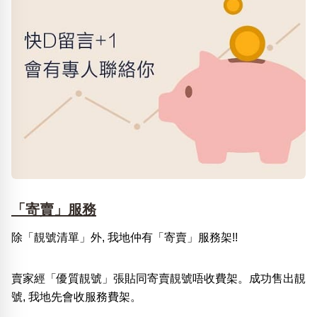
「寄賣」服務
除「靚號清單」外, 我地仲有「寄賣」服務架!!
賣家經「優質靚號」張貼同寄賣靚號唔收費架。成功售出靚
號, 我地先會收服務費架。