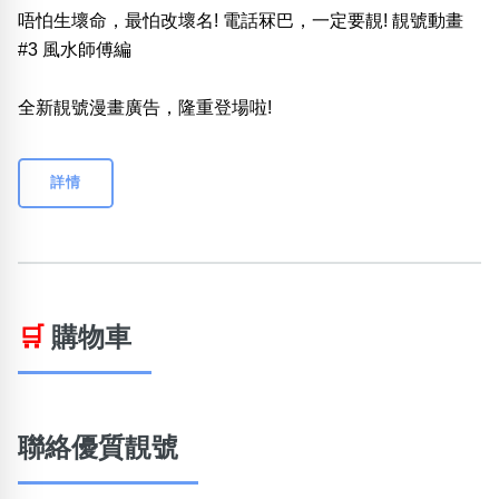
唔怕生壞命，最怕改壞名! 電話冧巴，一定要靚! 靚號動畫
#3 風水師傅編
全新靚號漫畫廣告，隆重登場啦!
詳情
🛒
購物車
聯絡優質靚號