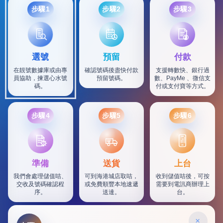
步驟1
步驟2
步驟3
選號
預留
付款
在靚號數據庫或由專
確認號碼後盡快付款
支援轉數快、銀行過
員協助，揀選心水號
預留號碼。
數、PayMe 、微信支
碼。
付或支付寶等方式。
步驟4
步驟5
步驟6
SF
準備
送貨
上台
我們會處理儲值咭、
可到海港城店取咭，
收到儲值咭後，可按
交收及號碼確認程
或免費順豐本地速遞
需要到電訊商辦理上
序。
送達。
台。
×