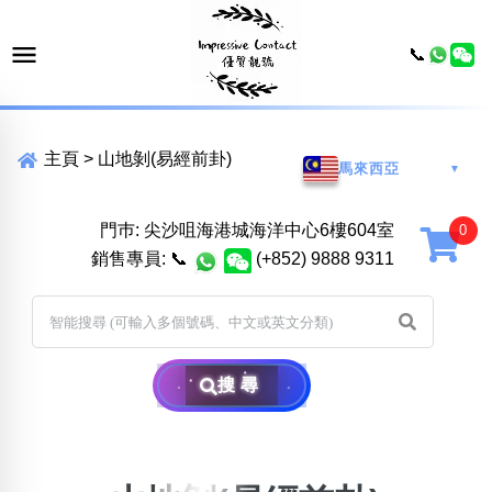
📞
主頁
>
山地剝(易經前卦)
馬來西亞
▼
門巿: 尖沙咀海港城海洋中心6樓604室
銷售專員:
📞
(+852) 9888 9311
搜尋