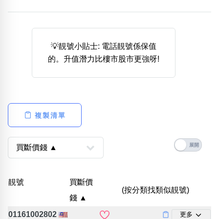
熱門分類
888尾
999尾
777尾
9字頭
6字頭
無4字
無5字
多8字
9888頭
二字號
三字號
💡靚號小貼士: 電話靚號係保值
全大數字
5萬以上
生天延
全吉星(全號)
的。升值潛力比樓市股市更強呀!
搜尋
清除全部分類
複製清單
高級分類
i
幸運號分類
風水號分類
靚號
買斷價
(按分類找類似靚號)
幸運分類
生天延/貴財成
錢 ▲
基本分類
五行
位置分類
易經六四卦象
01161002802
更多