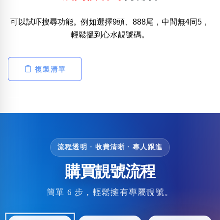
可以試吓搜尋功能。例如選擇9頭、888尾，中間無4同5，
輕鬆搵到心水靚號碼。
複製清單
流程透明 · 收費清晰 · 專人跟進
購買靚號流程
簡單 6 步，輕鬆擁有專屬靚號。