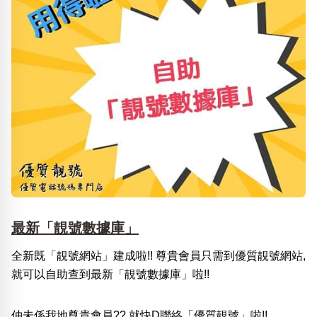
最新「靚號數據庫」
全新既「靚號網站」建成啦!! 尊貴會員只需到優質靚號網站,
就可以自助查到最新「靚號數據庫」啦!!
仲未係我地尊貴會員?? 就快D聯絡「優質靚號」啦!!