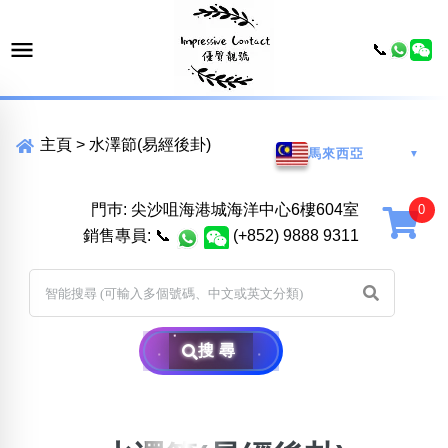
📞
主頁
>
水澤節(易經後卦)
馬來西亞
▼
門巿: 尖沙咀海港城海洋中心6樓604室
銷售專員:
📞
(+852) 9888 9311
搜尋