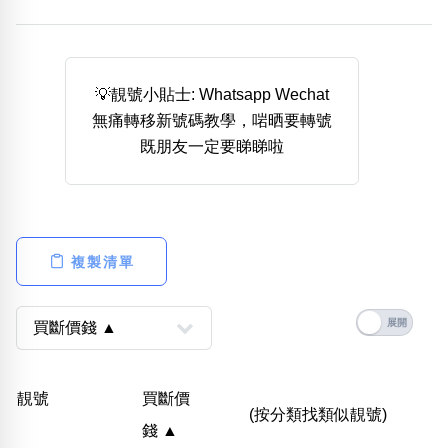
熱門分類
888尾
999尾
777尾
9字頭
6字頭
無4字
無5字
多8字
9888頭
二字號
三字號
💡靚號小貼士: Whatsapp Wechat
全大數字
5萬以上
生天延
全吉星(全號)
無痛轉移新號碼教學，啱晒要轉號
搜尋
既朋友一定要睇睇啦
清除全部分類
高級分類
i
複製清單
幸運號分類
風水號分類
幸運分類
生天延/貴財成
靚號
買斷價
基本分類
五行
(按分類找類似靚號)
錢 ▲
位置分類
易經六四卦象