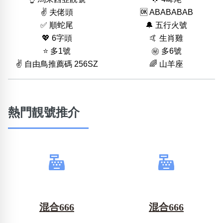
✌️ 夫佬頭
🆗️ ABABABAB
✅ 順蛇尾
🔔 五行火號
💖 6字頭
🤙 生肖雞
⭐️ 多1號
㊙️ 多6號
✌️ 自由鳥推薦碼 256SZ
🌈 山羊座
熱門靚號推介
混合666
混合666