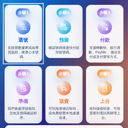
步驟1
步驟2
步驟3
選號
預留
付款
在靚號數據庫或由專
確認號碼後盡快付款
支援轉數快、銀行過
員協助，揀選心水號
預留號碼。
數、PayMe 、微信支
碼。
付或支付寶等方式。
步驟4
步驟5
步驟6
SF
準備
送貨
上台
我們會處理儲值咭、
可到海港城店取咭，
收到儲值咭後，可按
交收及號碼確認程
或免費順豐本地速遞
需要到電訊商辦理上
序。
送達。
台。