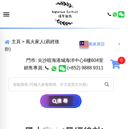
📞
主頁
>
風火家人(易經後
馬來西亞
▼
卦)
門巿: 尖沙咀海港城海洋中心6樓604室
銷售專員:
📞
(+852) 9888 9311
搜尋