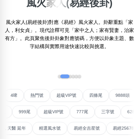
風火家人(易經後卦)
×
精準位置搜尋
風火家人(易經後卦)對應《易經》風火家人。卦辭重點「家
位置:
人，利女貞」。現代詮釋可見「家中之人；家有賢妻，治家
一
二
三
四
五
六
七
八
九
十
有方」。此頁聚焦後卦卦象對應號碼，方便以卦象主題、數
字結構與實際用途快速比較與挑選。
搜尋
清除全部分類
‹
›
不包含數字
對聯號
4啤
熱門號
超級VIP號
四條尾
988
無0
無1
無2
無3
無4
無5
無6
無7
無8
無9
999尾
超級VIP號
777尾
三字號
6288頭
搜尋
清除全部分類
最高能量生氣 天醫 延年
精選風水號
易經全吉星號
易