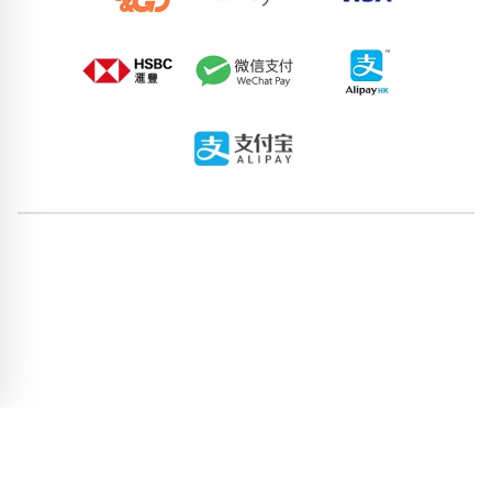
73536159
53946038
76746885
61639241
86858850
53640988
72985121
60253791
60942506
63041036
pricebook-ending-666
pricebook-ending-ababab