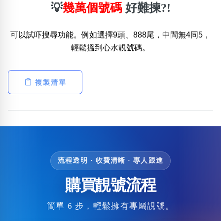
💡
幾萬個號碼
好難揀?!
可以試吓搜尋功能。例如選擇9頭、888尾，中間無4同5，
輕鬆搵到心水靚號碼。
複製清單
流程透明 · 收費清晰 · 專人跟進
購買靚號流程
簡單 6 步，輕鬆擁有專屬靚號。