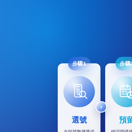
步驟1
步驟
選號
預
在靚號數據庫或
確認號碼