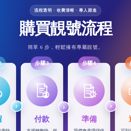
流程透明 · 收費清晰 · 專人跟進
購買靚號流程
簡單 6 步，輕鬆擁有專屬靚號。
2
步驟3
步驟4
留
付款
準備
後盡快
支援轉數快、銀
我們會處理儲值
可到