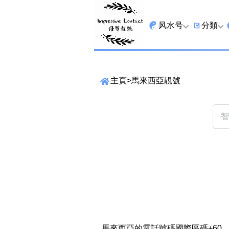
风水号
分類
全吉星
9字头
主頁
>
馬來西亞靚號
最高能量生氣 天医 
6字头
生天延
三条尾
易经贵財成
四条尾
易经1349号
五条尾
易经13459号
888尾
易经2678号
999尾
精準位置搜尋
易经25678号
666尾
位置:
一
二
三
四
五
六
七
馬來西亞的電話號碼國際區碼+60