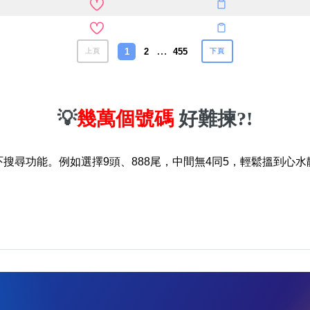
…
1
2
455
上頁
下頁
💡
幾萬個號碼
好難揀?!
吓搜尋功能。例如選擇9頭、888尾，中間無4同5，輕鬆搵到心水