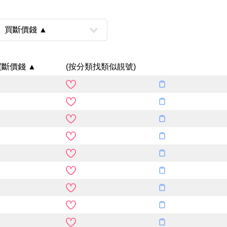
買斷價錢 ▲
(按分類找類似靚號)
風水號分類
生天延/貴財成
五行
易經六四卦象