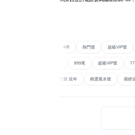
易经14689号
多8号
精选风水号
二字号
‹
自選生天延教学
三字号
风水师傅推介
鸳鸯刀
二字號
愛情號
對聯號
4啤
熱門號
超級V
不包含數字
全部风水号分类 (200
9888头
無0
無1
無2
無3
無4
無5
無6
無7
無8
無9
順蛇尾
999尾
超級VIP號
777尾
对联号
ABAB尾
天大畜
易經延天生
最高能量生氣 天醫 延年
精選風水
夫佬尾
顺蛇尾
熱門分類
2字头固
888尾
999尾
777尾
9字頭
全吉星(全號)
全部幸运号