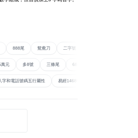
›
搜尋
清除全部分類
條尾以上
888尾
鴛鴦刀
二字號
愛情號
對
多8號
三條尾
6888頭
666尾
順蛇尾
9
泰
計算八字和電話號碼五行屬性
易經14689號
五行無
搜尋
清除全部分類
大數字
5萬以上
生天延