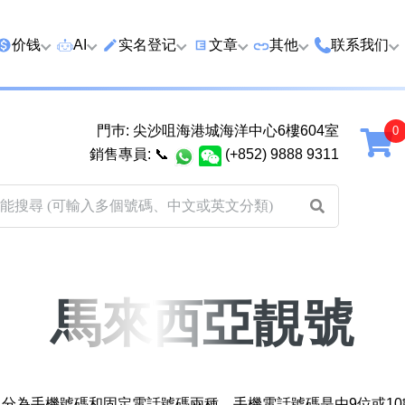
价钱
AI
实名登记
文章
‍其他
联系我们
特价号
AI搜号
实名登记(全部电訊商)
购买靓号流程
优质车牌
香港尖沙咀
門巿: 尖沙咀海港城海洋中心6樓604室
延年
2千以下
AI分析号码属性
查询儲值咭有效期
教你如何挑选靓号
优质域名
广州市南沙
銷售專員:
📞
(+852) 9888 9311
2千至5千元
AI分析出生时辰
换电话号码前必做的五件事
月费和储值咭计划
马来西亚雪
5千至1万元
AI 靓号估价系統
一机双 WhatsApp 教学
其他业務
以上
1万至2万元
計算八字和电话号码五行属
WhatsApp 无痛转移新号码
买号流程及条款
性
教学
2万至5万元
关于我们
馬來西亞靚號
靓号估价遊戲
微信 WeChat 无痛转移新号
超级VIP号
码教学
易经六十四卦
不加联系人发 WhatsApp 教
八
九
十
黄大仙灵签
学 2026
，分為手機號碼和固定電話號碼兩種。手機電話號碼是由9位或10