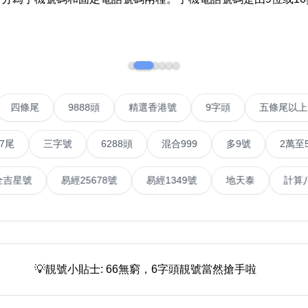
如何用易经计算电话号码
如何计算生命灵数电话号码
常见问题
IP號
四條尾
9888頭
精選香港號
9字頭
五
教学文章
+)
靓号推介
三字號
6288頭
混合999
多9號
2萬至5萬元
潮文共赏
號
易經全吉星號
易經25678號
易經1349號
地天
靓号短片
全部文章分类
網
💡靚號小貼士: 66無窮，6字頭靚號當然搶手啦
6字頭
無4字
無5字
多8字
9888頭
二字號
三字號
全
分类(100+)