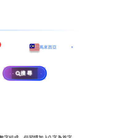
海港城
Whatsapp/微信: (852) 9888
馬來西亞
▼
区
9311
地址: 广州市南沙区南沙街
兰莪
查询热线: 2790 8888
广生路19号4楼
攜号转台儲值年咭25元起
地址: 6-3-2, Jalan Setia
搜尋
地址: 尖沙咀海港城海洋中
Prima E U13/E, Setia
攜号转台月费计划58元起
免费寄卖
心6楼604室(营业时间:星期
Alam, 40170 Shah Alam,
一至五, 上午10至下午6时,
Selangor, Malaysia
申請成為商业合作伙伴
买号流程及条款
公众假期休息)
×
销售条款及条件
隐私政策声明
數字組成，但習慣加上0 字為首字。