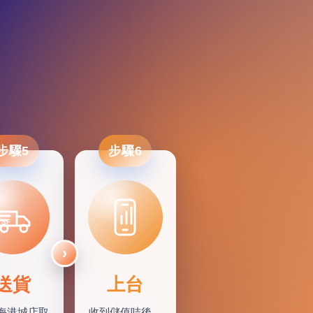
步驟5
步驟6
SF
送貨
上台
海港城店取
收到儲值咭後，