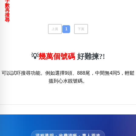
字
包含數字
數
再
次數分類
搜
生日分類
尋
搜尋
1
上頁
下頁
清除全部分類
💡
幾萬個號碼
好難揀?!
可以試吓搜尋功能。例如選擇9頭、888尾，中間無4同5，輕鬆
搵到心水靚號碼。
流程透明 · 收費清晰 · 專人跟進