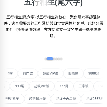
五行相生(尾六字)
×
精準位置搜尋
五行相生(尾六字)以五行相生為核心，聚焦尾六字篩選條
位置:
件，適合需要兼顧五行邏輯與日常實用性的客戶。此類分層
一
二
三
四
五
六
七
八
九
十
條件可提升選號效率，亦方便建立一致的主題手機號碼策
略。
搜尋
清除全部分類
‹
›
不包含數字
聯號
4啤
熱門號
超級VIP號
四條尾
9888
無0
無1
無2
無3
無4
無5
無6
無7
無8
無9
999尾
超級VIP號
777尾
三字號
6288頭
搜尋
清除全部分類
高能量生氣 天醫 延年
精選風水號
易經全吉星號
易經2