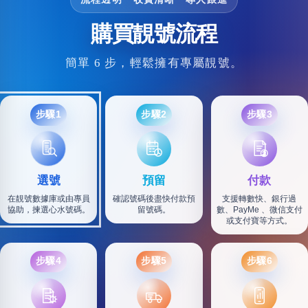
購買靚號流程
簡單 6 步，輕鬆擁有專屬靚號。
步驟1
步驟2
步驟3
選號
預留
付款
在靚號數據庫或由專員
確認號碼後盡快付款預
支援轉數快、銀行過
協助，揀選心水號碼。
留號碼。
數、PayMe 、微信支付
或支付寶等方式。
步驟4
步驟5
步驟6
SF