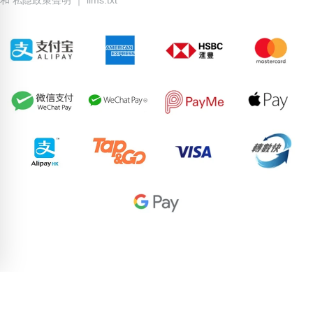
82768490
90228976
94349242
91749243
56148376
57085660
93963127
72096352
57033752
69366568
pricebook-containing-digit-4
pricebook-zodiac-libra