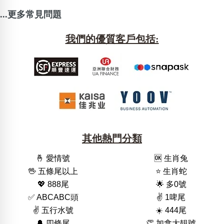
...更多常見問題
我們的優質客戶包括:
其他熱門分類
🤞 愛情號
🆗️ 生肖兔
🖖 五條尾以上
⭐️ 生肖蛇
💖 888尾
🌟 多0號
✅ ABCABC頭
✌️ 1啤尾
✌️ 五行水號
☀️ 444尾
🔔 四條尾
👏 加拿大靚號