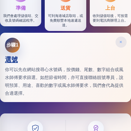
準備
送貨
上台
我們會處理儲值咭、交
可到海港城店取咭，或
收到儲值咭後，可按需
收及號碼確認程序。
免費順豐本地速遞送
要到電訊商辦理上台。
達。
×
步驟1
選號
你可以先在網站搜尋心水號碼，按價錢、尾數、數字組合或風
水師傅要求篩選。如想節省時間，亦可直接聯絡靚號專員，說
明預算、用途、喜歡的數字或風水師傅要求，我們會代為提供
合適選擇。