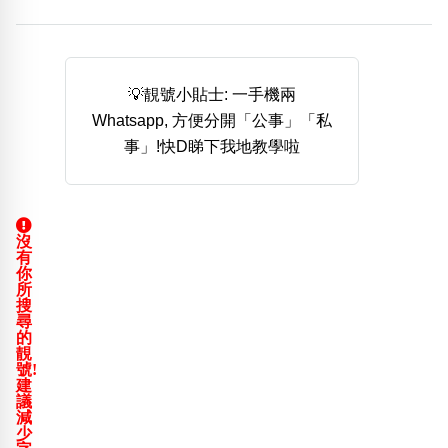
熱門分類
888尾
999尾
777尾
9字頭
6字頭
無4字
無5字
多8字
9888頭
二字號
三字號
💡靚號小貼士: 一手機兩
全大數字
5萬以上
生天延
全吉星(全號)
Whatsapp, 方便分開「公事」「私
搜尋
事」!快D睇下我地教學啦
清除全部分類
沒
高級分類
i
有
你
所
搜
尋
的
靚
幸運號分類
風水號分類
號!
建
幸運分類
生天延/貴財成
議
基本分類
五行
減
少
位置分類
易經六四卦象