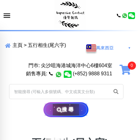
📞
主頁
>
五行相生(尾六字)
馬來西亞
▼
門巿: 尖沙咀海港城海洋中心6樓604室
銷售專員:
📞
(+852) 9888 9311
搜尋