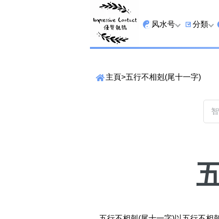
风水号
分類
全吉星
9字头
主頁
>
五行不相剋(尾十一字)
最高能量生氣 天医 
6字头
生天延
三条尾
易经贵財成
四条尾
易经1349号
五条尾
易经13459号
888尾
易经2678号
999尾
精準位置搜尋
易经25678号
666尾
位置:
一
二
三
四
五
六
七
五行不相剋(尾十一字)以五行不