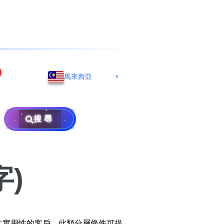
海港城
Whatsapp/微信: (852) 9888
馬來西亞
▼
区
9311
地址: 广州市南沙区南沙街
兰莪
查询热线: 2790 8888
广生路19号4楼
攜号转台儲值年咭25元起
地址: 6-3-2, Jalan Setia
搜尋
地址: 尖沙咀海港城海洋中
Prima E U13/E, Setia
攜号转台月费计划58元起
免费寄卖
心6楼604室(营业时间:星期
Alam, 40170 Shah Alam,
一至五, 上午10至下午6时,
Selangor, Malaysia
申請成為商业合作伙伴
买号流程及条款
公众假期休息)
)
×
销售条款及条件
隐私政策声明
常實用性的客戶。此類分層條件可提