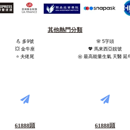
其他熱門分類
💪 多9號
🌸 5字頭
💥 金牛座
💖 馬來西亞靚號
⭐️ 夫佬尾
㊙️ 最高能量生氣 天醫 延
61888頭
61888頭