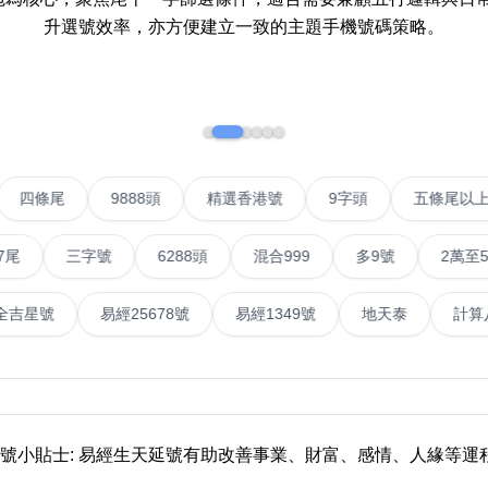
升選號效率，亦方便建立一致的主題手機號碼策略。
如何用易经计算电话号码
如何计算生命灵数电话号码
常见问题
教学文章
+)
VIP號
四條尾
9888頭
精選香港號
9字頭
靓号推介
三字號
6288頭
混合999
多9號
2萬至5萬元
潮文共赏
號
易經全吉星號
易經25678號
易經1349號
地天
靓号短片
全部文章分类
網
6字頭
無4字
無5字
多8字
9888頭
二字號
三字號
全
靚號小貼士: 易經生天延號有助改善事業、財富、感情、人緣等運
分类(100+)