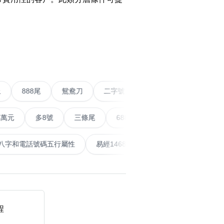
搜尋
›
清除全部分類
五條尾以上
888尾
鴛鴦刀
二字號
愛情號
對
多8號
三條尾
6888頭
666尾
順蛇尾
99
搜尋
清除全部分類
泰
計算八字和電話號碼五行屬性
易經14689號
五行無
大數字
5萬以上
生天延
程