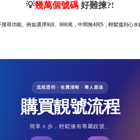
💡
幾萬個號碼
好難揀?!
吓搜尋功能。例如選擇9頭、888尾，中間無4同5，輕鬆搵到心水
流程透明 · 收費清晰 · 專人跟進
購買靚號流程
簡單 6 步，輕鬆擁有專屬靚號。