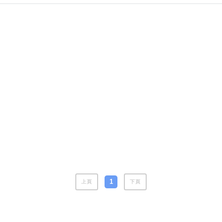
風水號分類
生天延/貴財成
五行
易經六四卦象
1
上頁
下頁