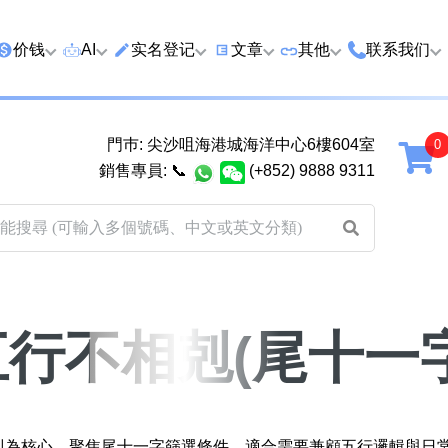
价钱
AI
实名登记
文章
‍其他
联系我们
特价号
AI搜号
实名登记(全部电訊商)
购买靓号流程
优质车牌
香港尖沙咀
門巿: 尖沙咀海港城海洋中心6樓604室
延年
2千以下
AI分析号码属性
查询儲值咭有效期
教你如何挑选靓号
优质域名
广州市南沙
銷售專員:
📞
(+852) 9888 9311
2千至5千元
AI分析出生时辰
换电话号码前必做的五件事
月费和储值咭计划
马来西亚雪
5千至1万元
AI 靓号估价系統
一机双 WhatsApp 教学
其他业務
以上
1万至2万元
計算八字和电话号码五行属
WhatsApp 无痛转移新号码
买号流程及条款
性
教学
2万至5万元
关于我们
五行不相剋(尾十一字
靓号估价遊戲
微信 WeChat 无痛转移新号
超级VIP号
码教学
易经六十四卦
不加联系人发 WhatsApp 教
八
九
十
黄大仙灵签
学 2026
相剋為核心，聚焦尾十一字篩選條件，適合需要兼顧五行邏輯與日