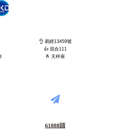
👌 易經13459號
👍 混合111
年
🤞 天秤座
61888頭