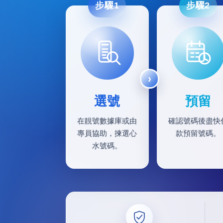
步驟1
步驟2
選號
預留
在靚號數據庫或由
確認號碼後盡快
專員協助，揀選心
款預留號碼。
水號碼。