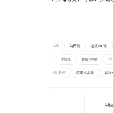
易经14689号
多8号
精选风水号
二字号
‹
自選生天延教学
三字号
风水师傅推介
鸳鸯刀
不包含數字
全部风水号分类 (200
9888头
二字號
愛情號
對聯號
4啤
熱門號
超級
無0
無1
無2
無3
無4
無5
無6
無7
無8
無9
对联号
順蛇尾
999尾
超級VIP號
777尾
ABAB尾
天大畜
易經延天生
最高能量生氣 天醫 延年
精選風水
夫佬尾
顺蛇尾
熱門分類
2字头固
888尾
999尾
777尾
9字頭
全吉星(全號)
💡
全部幸运号