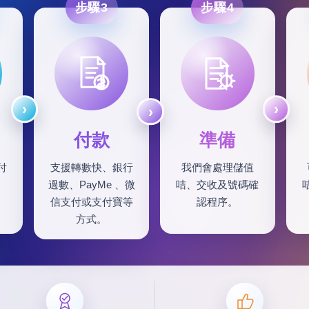
步驟3
步驟4
付款
準備
付
支援轉數快、銀行
我們會處理儲值
過數、PayMe 、微
咭、交收及號碼確
信支付或支付寶等
認程序。
方式。