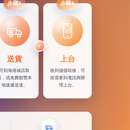
步驟5
步驟6
SF
送貨
上台
可到海港城店取
收到儲值咭後，可
咭，或免費順豐本
按需要到電訊商辦
地速遞送達。
理上台。