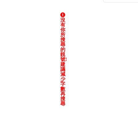
沒
有
你
所
高級分類
i
搜
尋
的
靚
號!
建
幸運號分類
議
減
少
幸運分類
字
基本分類
數
位置分類
再
搜
包含數字
尋
次數分類
生日分類