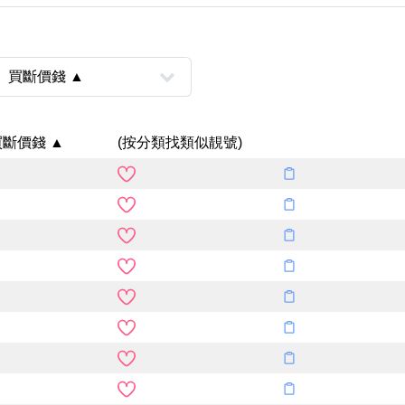
買斷價錢 ▲
(按分類找類似靚號)
風水號分類
生天延/貴財成
五行
易經六四卦象