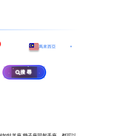
海港城
Whatsapp/微信: (852) 9888
馬來西亞
▼
区
9311
地址: 广州市南沙区南沙街
兰莪
查询热线: 2790 8888
广生路19号4楼
攜号转台儲值年咭25元起
地址: 6-3-2, Jalan Setia
搜尋
地址: 尖沙咀海港城海洋中
Prima E U13/E, Setia
攜号转台月费计划58元起
免费寄卖
心6楼604室(营业时间:星期
Alam, 40170 Shah Alam,
一至五, 上午10至下午6时,
Selangor, Malaysia
申請成為商业合作伙伴
买号流程及条款
公众假期休息)
×
销售条款及条件
隐私政策声明
例如牡羊座,獅子座同射手座，都可以