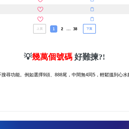
…
1
2
38
上頁
下頁
💡
幾萬個號碼
好難揀?!
吓搜尋功能。例如選擇9頭、888尾，中間無4同5，輕鬆搵到心水