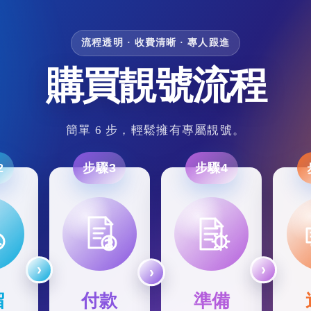
流程透明 · 收費清晰 · 專人跟進
購買靚號流程
簡單 6 步，輕鬆擁有專屬靚號。
2
步驟3
步驟4
留
付款
準備