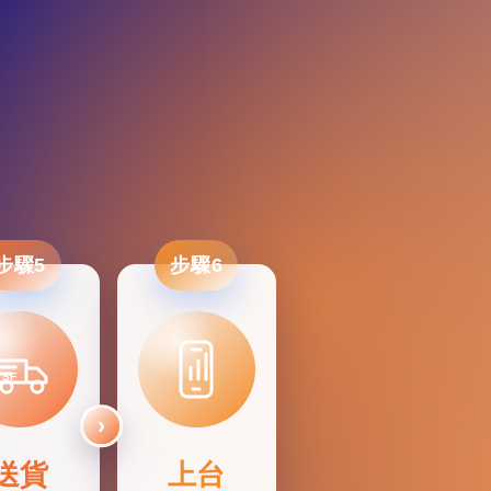
步驟5
步驟6
SF
送貨
上台