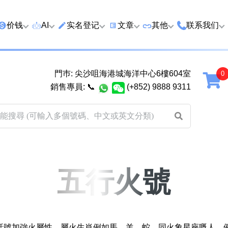
价钱
AI
实名登记
文章
‍其他
联系我们
特价号
AI搜号
实名登记(全部电訊商)
购买靓号流程
优质车牌
香港尖沙咀
門巿: 尖沙咀海港城海洋中心6樓604室
延年
2千以下
AI分析号码属性
查询儲值咭有效期
教你如何挑选靓号
优质域名
广州市南沙
銷售專員:
📞
(+852) 9888 9311
2千至5千元
AI分析出生时辰
换电话号码前必做的五件事
月费和储值咭计划
马来西亚雪
5千至1万元
AI 靓号估价系統
一机双 WhatsApp 教学
其他业務
以上
1万至2万元
計算八字和电话号码五行属
WhatsApp 无痛转移新号码
买号流程及条款
性
教学
2万至5万元
关于我们
五行火號
靓号估价遊戲
微信 WeChat 无痛转移新号
超级VIP号
码教学
易经六十四卦
不加联系人发 WhatsApp 教
八
九
十
黄大仙灵签
学 2026
話號加強火屬性。屬火生肖例如馬、羊、蛇，同火象星座嘅人，