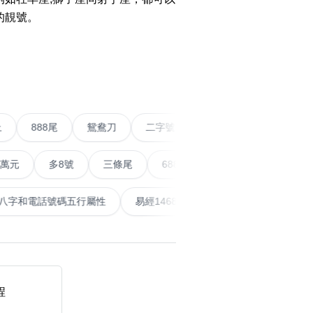
的靚號。
搜尋
›
清除全部分類
五條尾以上
888尾
鴛鴦刀
二字號
愛情號
多8號
三條尾
6888頭
666尾
順蛇尾
99
搜尋
清除全部分類
泰
計算八字和電話號碼五行屬性
易經14689號
五行無
大數字
5萬以上
生天延
程