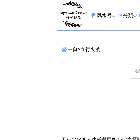
风水号
分類
全吉星
9字头
主頁
>
五行火號
最高能量生氣 天医 
6字头
生天延
三条尾
易经贵財成
四条尾
易经1349号
五条尾
易经13459号
888尾
易经2678号
999尾
精準位置搜尋
易经25678号
666尾
位置:
一
二
三
四
五
六
七
五行欠火的人建議選用多2或7字電