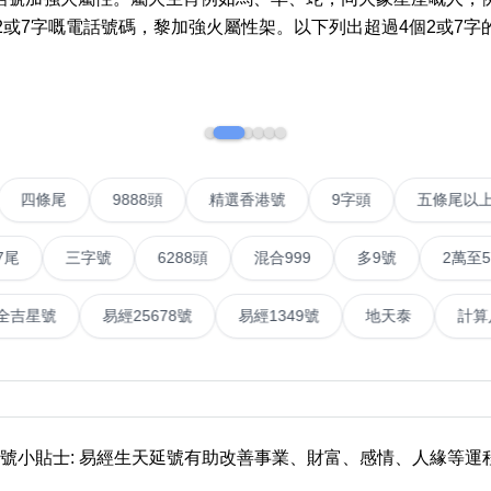
2或7字嘅電話號碼，黎加強火屬性架。以下列出超過4個2或7字
如何用易经计算电话号码
如何计算生命灵数电话号码
常见问题
教学文章
+)
VIP號
四條尾
9888頭
精選香港號
9字頭
靓号推介
三字號
6288頭
混合999
多9號
2萬至5萬元
潮文共赏
號
易經全吉星號
易經25678號
易經1349號
地天
靓号短片
全部文章分类
網
6字頭
無4字
無5字
多8字
9888頭
二字號
三字號
全
靚號小貼士: 易經生天延號有助改善事業、財富、感情、人緣等運
分类(100+)