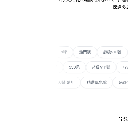
易经14689号
多8号
揀選多
精选风水号
二字号
‹
自選生天延教学
三字号
风水师傅推介
鸳鸯刀
不包含數字
全部风水号分类 (200
9888头
二字號
愛情號
對聯號
4啤
熱門號
超級
無0
無1
無2
無3
無4
無5
無6
無7
無8
無9
对联号
順蛇尾
999尾
超級VIP號
777尾
ABAB尾
山天大畜
易經延天生
最高能量生氣 天醫 延年
精選風水
夫佬尾
顺蛇尾
熱門分類
2字头固
888尾
999尾
777尾
9字頭
全吉星(全號)
💡
全部幸运号