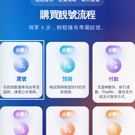
購買靚號流程
簡單 6 步，輕鬆擁有專屬靚號。
步驟1
步驟2
步驟3
選號
預留
付款
在靚號數據庫或由專員
確認號碼後盡快付款預
支援轉數快、銀行過
協助，揀選心水號碼。
留號碼。
數、PayMe 、微信支付
或支付寶等方式。
步驟4
步驟5
步驟6
SF