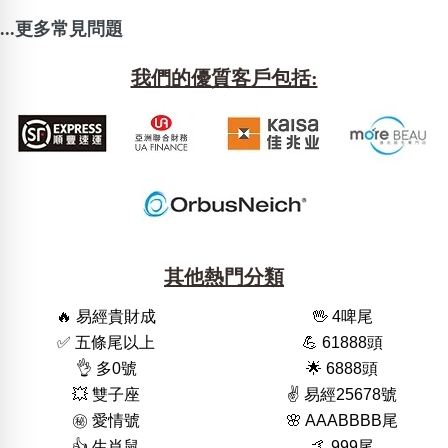
...更多常見問題
我們的優質客戶包括:
其他熱門分類
🔥 易經貴財成
🖖 4啤尾
✅ 五條尾以上
💪 61888頭
👌 多0號
🌟 6888頭
💥 雙子座
✌️ 易經25678號
㊙️ 愛情號
🌸 AAABBBB尾
👍 生肖鼠
🤙 999尾