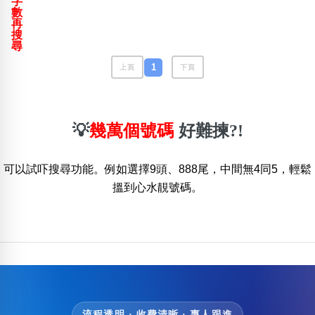
字
包含數字
數
再
次數分類
搜
生日分類
尋
搜尋
1
上頁
下頁
清除全部分類
💡
幾萬個號碼
好難揀?!
可以試吓搜尋功能。例如選擇9頭、888尾，中間無4同5，輕鬆
搵到心水靚號碼。
流程透明 · 收費清晰 · 專人跟進