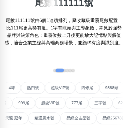
尾數111111號
×
精準位置搜尋
尾數111111號由6個1連續排列，屬收藏級重覆尾數配置，
位置:
比111尾更高稀有度。1字有龍頭與主導象徵，常見於強勢
一
二
三
四
五
六
七
八
九
十
品牌與決策角色；重覆位數上升後更能放大記憶點與價值
感，適合企業主線與高端商務場景，兼顧稀有度與識別度。
搜尋
清除全部分類
‹
›
不包含數字
聯號
4啤
熱門號
超級VIP號
四條尾
9888頭
無0
無1
無2
無3
無4
無5
無6
無7
無8
無9
999尾
超級VIP號
777尾
三字號
6288頭
搜尋
清除全部分類
能量生氣 天醫 延年
精選風水號
易經全吉星號
易經25