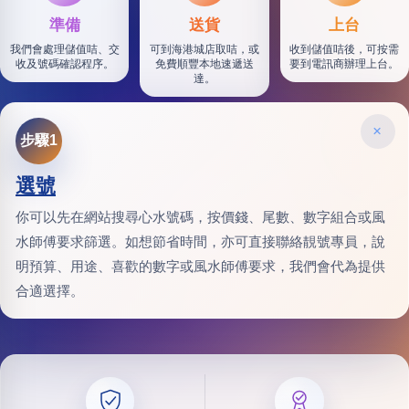
準備
送貨
上台
我們會處理儲值咭、交
可到海港城店取咭，或
收到儲值咭後，可按需
收及號碼確認程序。
免費順豐本地速遞送
要到電訊商辦理上台。
達。
×
步驟1
選號
你可以先在網站搜尋心水號碼，按價錢、尾數、數字組合或風
水師傅要求篩選。如想節省時間，亦可直接聯絡靚號專員，說
明預算、用途、喜歡的數字或風水師傅要求，我們會代為提供
合適選擇。