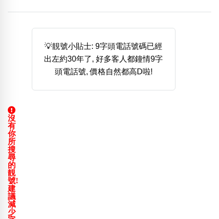
熱門分類
888尾
999尾
777尾
9字頭
6字頭
無4字
無5字
多8字
9888頭
二字號
三字號
💡靚號小貼士: 9字頭電話號碼已經
全大數字
5萬以上
生天延
全吉星(全號)
出左約30年了, 好多客人都鐘情9字
搜尋
頭電話號, 價格自然都高D啦!
清除全部分類
沒
高級分類
i
有
你
所
搜
尋
的
靚
幸運號分類
風水號分類
號!
建
幸運分類
生天延/貴財成
議
基本分類
五行
減
少
位置分類
易經六四卦象