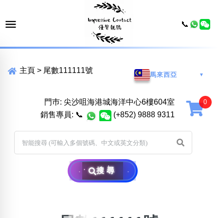
📞
主頁
>
尾數111111號
馬來西亞
▼
門巿: 尖沙咀海港城海洋中心6樓604室
銷售專員:
📞
(+852) 9888 9311
搜尋