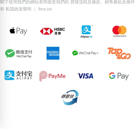
閣下使用我們的網站表明接受我們的
買號流程及條款
、
銷售條款及條件
和
私隱政策聲明
｜
llms.txt
77956492
95961903
75283253
67959509
59854934
95997018
87391887
76200726
78736257
69234558
pricebook-fake-couplet
pricebook-ending-abababab