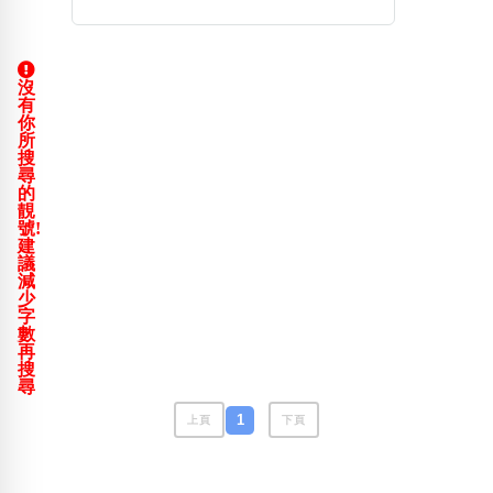
包含數字
次數分類
生日分類
沒
搜尋
有
清除全部分類
你
所
搜
尋
的
靚
號!
建
議
減
少
字
數
再
搜
尋
1
上頁
下頁