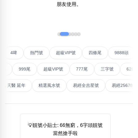
朋友使用。
熱門分類
888尾
999尾
777尾
9字頭
6字頭
無4字
‹
›
無5字
多8字
9888頭
二字號
三字號
全大數字
5萬以上
生天延
全吉星(全號)
搜尋
清除全部分類
聯號
4啤
熱門號
超級VIP號
四條尾
9888
999尾
超級VIP號
777尾
三字號
6288頭
高級分類
i
高能量生氣 天醫 延年
精選風水號
易經全吉星號
易經2
幸運號分類
風水號分類
幸運分類
生天延/貴財成
💡靚號小貼士: 66無窮，6字頭靚號
基本分類
五行
當然搶手啦
位置分類
易經六四卦象