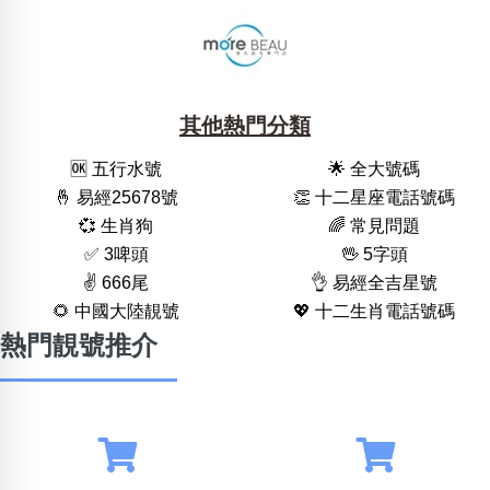
其他熱門分類
🆗️ 五行水號
🌟 全大號碼
🤞 易經25678號
👏 十二星座電話號碼
💞 生肖狗
🌈 常見問題
✅ 3啤頭
🖖 5字頭
✌️ 666尾
👌 易經全吉星號
🌻 中國大陸靚號
💖 十二生肖電話號碼
熱門靚號推介