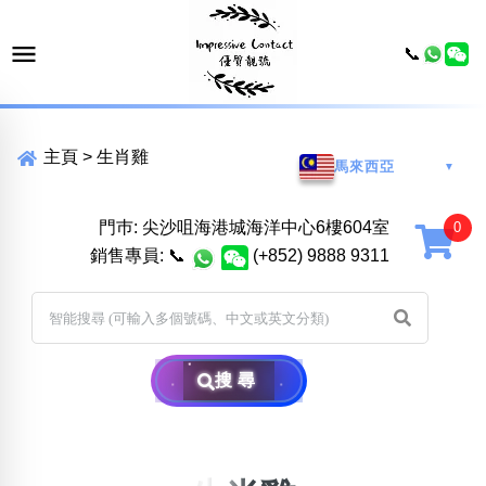
📞
主頁
>
生肖雞
馬來西亞
▼
門巿: 尖沙咀海港城海洋中心6樓604室
銷售專員:
📞
(+852) 9888 9311
搜尋