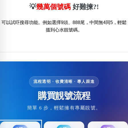
💡
幾萬個號碼
好難揀?!
可以試吓搜尋功能。例如選擇9頭、888尾，中間無4同5，輕鬆
搵到心水靚號碼。
流程透明 · 收費清晰 · 專人跟進
購買靚號流程
簡單 6 步，輕鬆擁有專屬靚號。