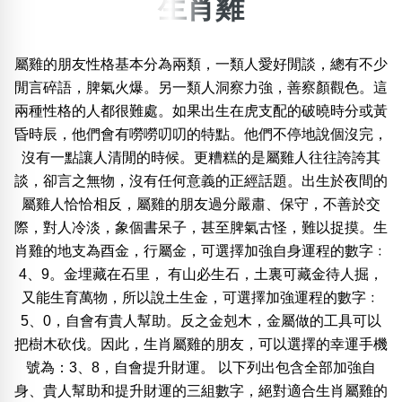
生肖雞
×
精準位置搜尋
屬雞的朋友性格基本分為兩類，一類人愛好閒談，總有不少
位置:
閒言碎語，脾氣火爆。另一類人洞察力強，善察顏觀色。這
一
二
三
四
五
六
七
八
九
十
兩種性格的人都很難處。如果出生在虎支配的破曉時分或黃
昏時辰，他們會有嘮嘮叨叨的特點。他們不停地說個沒完，
沒有一點讓人清閒的時候。更糟糕的是屬雞人往往誇誇其
搜尋
清除全部分類
談，卻言之無物，沒有任何意義的正經話題。出生於夜間的
屬雞人恰恰相反，屬雞的朋友過分嚴肅、保守，不善於交
際，對人冷淡，象個書呆子，甚至脾氣古怪，難以捉摸。生
肖雞的地支為酉金，行屬金，可選擇加強自身運程的數字﹕
不包含數字
4、9。金埋藏在石里， 有山必生石，土裏可藏金待人掘，
無0
無1
無2
無3
無4
無5
無6
無7
無8
無9
又能生育萬物，所以說土生金，可選擇加強運程的數字﹕
5、0，自會有貴人幫助。反之金剋木，金屬做的工具可以
搜尋
把樹木砍伐。因此，生肖屬雞的朋友，可以選擇的幸運手機
清除全部分類
號為：3、8，自會提升財運。 以下列出包含全部加強自
身、貴人幫助和提升財運的三組數字，絕對適合生肖屬雞的