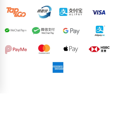
74824572
95610601
88070682
96346488
59255081
90033485
91566912
66051876
80554532
75286931
pricebook-mixed-reverse-snake
pricebook-yijing-2678