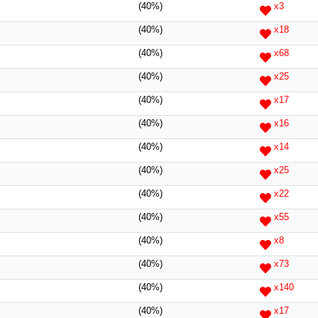
(40%)
x3
(40%)
x18
(40%)
x68
(40%)
x25
(40%)
x17
(40%)
x16
(40%)
x14
(40%)
x25
(40%)
x22
(40%)
x55
(40%)
x8
(40%)
x73
(40%)
x140
(40%)
x17