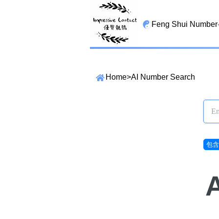
Feng Shui Number
All Lucky Star
Home
>
AI Number Search
High Energy Sheng 
Tian Yi Yan Nian
San Tin Jin
Gui Cai Cheng
包含0
1349 number
13459 number
2678 number
精準位置搜尋
25678 number
位置: