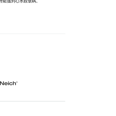
，輕鬆搵到心水靚號碼。