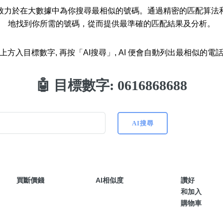
More 8
How t
八
九
十
，致力於在大數據中為你搜尋最相似的號碼。通過精密的匹配算法
a Ne
Two Digits
地找到你所需的號碼，從而提供最準確的匹配結果及分析。
Send 
Three Digits
Addin
上方入目標數字, 再按「AI搜尋」, AI 便會自動列出最相似的電
Yin Yang Knife
n Jin
How t
🤖 目標數字:
0616868688
Numbe
9888 Prefix
How t
Couplet Numbers
ories
Numbe
AI搜尋
ABAB Ending
FAQ
AABBB Ending
Tutori
Snake Ending
買斷價錢
AI相似度
讚好
Numb
2 Prefix
和加入
Reco
購物車
6字頭
無4字
無5字
多8字
9888頭
二字號
三字號
全
All Lucky Number
Trend