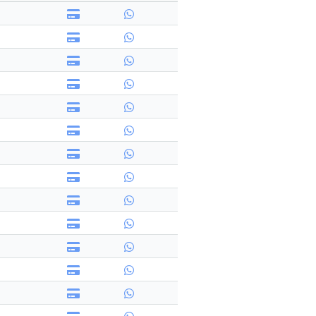
 Number Videos
搜尋
清除全部分類
ticle Categories
搜尋
清除全部分類