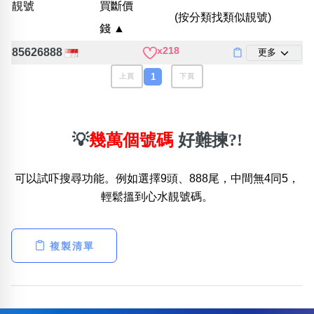
靚號
買斷價
位置分類
易經六四卦象
(按分類找類似靚號)
包含數字
錢 ▲
次數分類
x218
85626888
更多
生日分類
1
上頁
下頁
搜尋
清除全部分類
💡
幾萬個號碼
好難揀?!
可以試吓搜尋功能。例如選擇9頭、888尾，中間無4同5，
輕鬆搵到心水靚號碼。
複製清單