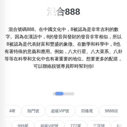
混合888
搜尋選項
×
精準位置搜尋
混合號碼888。在中國文化中，8被認為是非常吉利的數
位置:
一
二
三
四
五
六
七
八
字。因為在漢語中，8的發音與發財的發音非常相似，所以
8被認為是代表財富和豐盛的象徵。在數學和科學中，8也
有著特殊的意義和應用。例如，八大行星、八大菜系、八卦
等等在科學和文化中也有著重要的地位。想要更多的配搭，
搜尋
清除全部分類
可以聯絡靚號專員即時幫到你!
‹
›
不包含數字
無0
無1
無2
無3
無4
無5
無6
無7
無8
無9
聯號
4啤
熱門號
超級VIP號
四條尾
9888
搜尋
清除全部分類
999尾
超級VIP號
777尾
三字號
6288頭