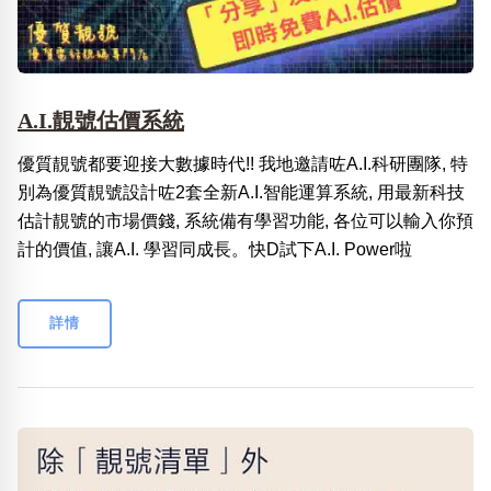
A.I.靚號估價系統
優質靚號都要迎接大數據時代!! 我地邀請咗A.I.科研團隊, 特
別為優質靚號設計咗2套全新A.I.智能運算系統, 用最新科技
估計靚號的市場價錢, 系統備有學習功能, 各位可以輸入你預
計的價值, 讓A.I. 學習同成長。快D試下A.I. Power啦
詳情