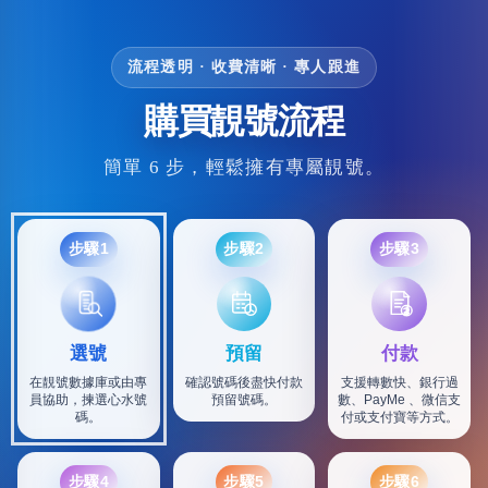
流程透明 · 收費清晰 · 專人跟進
購買靚號流程
簡單 6 步，輕鬆擁有專屬靚號。
步驟1
步驟2
步驟3
選號
預留
付款
在靚號數據庫或由專
確認號碼後盡快付款
支援轉數快、銀行過
員協助，揀選心水號
預留號碼。
數、PayMe 、微信支
碼。
付或支付寶等方式。
步驟4
步驟5
步驟6