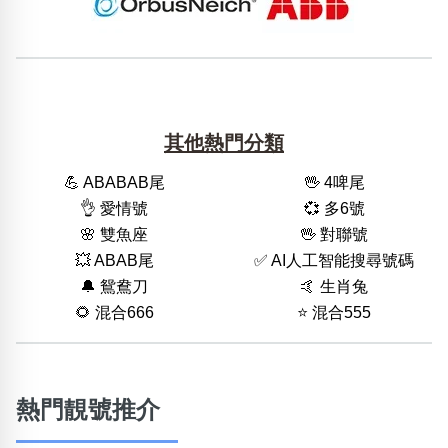
其他熱門分類
💪 ABABAB尾
🖖 4啤尾
👌 愛情號
💞 多6號
🌸 雙魚座
🖖 對聯號
💥 ABAB尾
✅ AI人工智能搜尋號碼
🔔 鴛鴦刀
🤙 生肖兔
🌻 混合666
⭐️ 混合555
熱門靚號推介