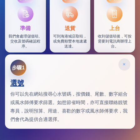
SF
準備
送貨
上台
我們會處理儲值咭、
可到海港城店取咭，
收到儲值咭後，可按
交收及號碼確認程
或免費順豐本地速遞
需要到電訊商辦理上
序。
送達。
台。
×
步驟1
選號
你可以先在網站搜尋心水號碼，按價錢、尾數、數字組合
或風水師傅要求篩選。如想節省時間，亦可直接聯絡靚號
專員，說明預算、用途、喜歡的數字或風水師傅要求，我
們會代為提供合適選擇。