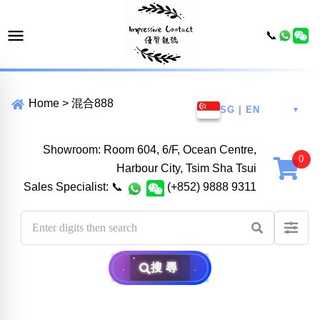
📞
Home
>
混合888
SG | EN
▼
Showroom: Room 604, 6/F, Ocean Centre,
Harbour City, Tsim Sha Tsui
Sales Specialist:
📞
(+852) 9888 9311
搜尋