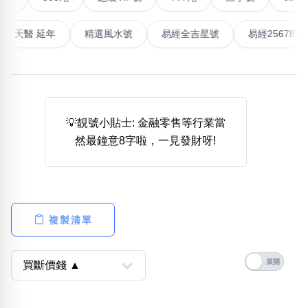
高能量生氣 天醫 延年
精選風水號
易經全吉星號
易經2
熱門分類
888尾
999尾
777尾
9字頭
6字頭
無4字
無5字
多8字
9888頭
二字號
三字號
全大數字
5萬以上
生天延
全吉星(全號)
搜尋
💡靚號小貼士: 金融零售等行業當
清除全部分類
然最鐘意8字啦，一見發財呀!
高級分類
i
複製清單
幸運號分類
風水號分類
幸運分類
生天延/貴財成
基本分類
五行