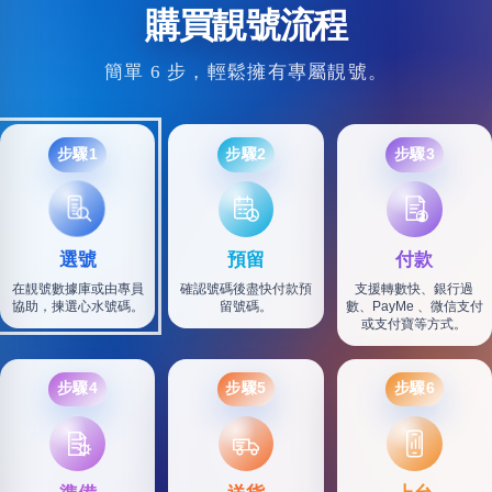
購買靚號流程
簡單 6 步，輕鬆擁有專屬靚號。
步驟1
步驟2
步驟3
選號
預留
付款
在靚號數據庫或由專員
確認號碼後盡快付款預
支援轉數快、銀行過
協助，揀選心水號碼。
留號碼。
數、PayMe 、微信支付
或支付寶等方式。
步驟4
步驟5
步驟6
SF