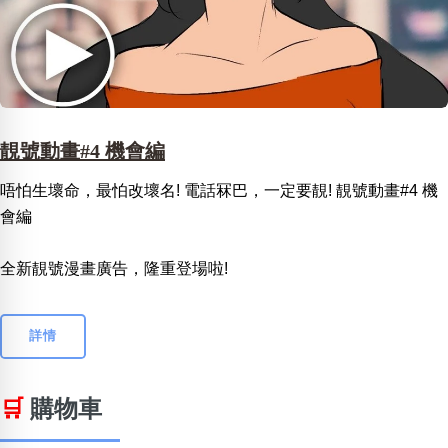
靚號動畫#4 機會編
唔怕生壞命，最怕改壞名! 電話冧巴，一定要靚! 靚號動畫#4 機
會編
全新靚號漫畫廣告，隆重登場啦!
詳情
🛒
購物車