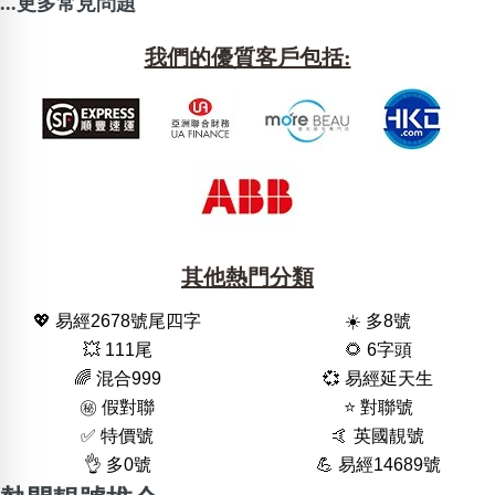
...更多常見問題
我們的優質客戶包括:
其他熱門分類
💖 易經2678號尾四字
☀️ 多8號
💥 111尾
🌻 6字頭
🌈 混合999
💞 易經延天生
㊙️ 假對聯
⭐️ 對聯號
✅ 特價號
🤙 英國靚號
👌 多0號
💪 易經14689號