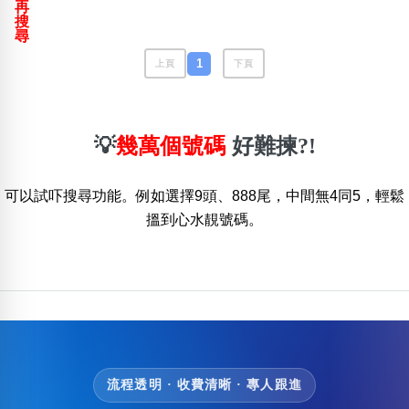
再
包含數字
搜
次數分類
尋
生日分類
1
上頁
下頁
搜尋
清除全部分類
💡
幾萬個號碼
好難揀?!
可以試吓搜尋功能。例如選擇9頭、888尾，中間無4同5，輕鬆
搵到心水靚號碼。
流程透明 · 收費清晰 · 專人跟進