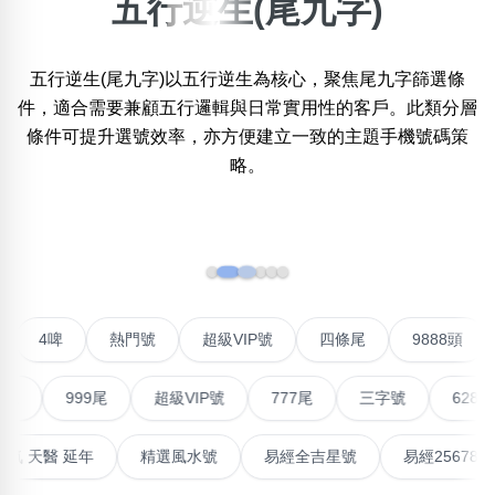
五行逆生(尾九字)
×
精準位置搜尋
五行逆生(尾九字)以五行逆生為核心，聚焦尾九字篩選條
位置:
件，適合需要兼顧五行邏輯與日常實用性的客戶。此類分層
一
二
三
四
五
六
七
八
條件可提升選號效率，亦方便建立一致的主題手機號碼策
略。
搜尋
清除全部分類
‹
›
不包含數字
聯號
4啤
熱門號
超級VIP號
四條尾
9888
無0
無1
無2
無3
無4
無5
無6
無7
無8
無9
999尾
超級VIP號
777尾
三字號
6288頭
搜尋
清除全部分類
高能量生氣 天醫 延年
精選風水號
易經全吉星號
易經2