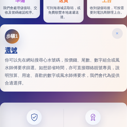
準備
送貨
上台
我們會處理儲值咭、交
可到海港城店取咭，或
收到儲值咭後，可按需
收及號碼確認程序。
免費順豐本地速遞送
要到電訊商辦理上台。
達。
×
步驟1
選號
你可以先在網站搜尋心水號碼，按價錢、尾數、數字組合或風
水師傅要求篩選。如想節省時間，亦可直接聯絡靚號專員，說
明預算、用途、喜歡的數字或風水師傅要求，我們會代為提供
合適選擇。