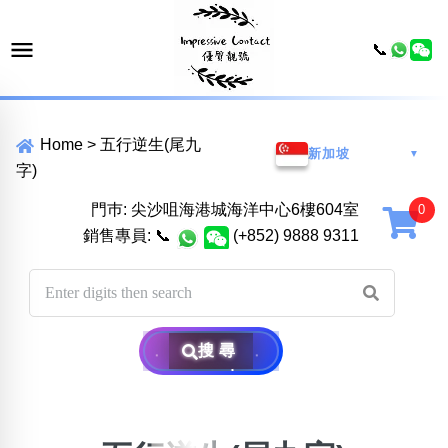
📞
Home
>
五行逆生(尾九
新加坡
▼
字)
門巿: 尖沙咀海港城海洋中心6樓604室
銷售專員:
📞
(+852) 9888 9311
搜尋