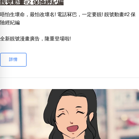
靚號動畫#2 保險經紀編
唔怕生壞命，最怕改壞名! 電話冧巴，一定要靚! 靚號動畫#2 保
險經紀編
全新靚號漫畫廣告，隆重登場啦!
詳情