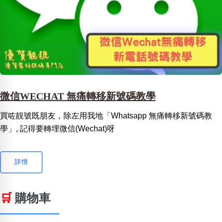
微信WECHAT 無痛轉移新號碼教學
買咗靚號既朋友，除左用我地「Whatsapp 無痛轉移新號碼教
學」, 記得要轉埋微信(Wechat)呀
詳情
🛒
購物車