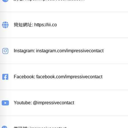
簡短網址: https://iii.co
Instagram: instagram.com/impressivecontact
Facebook: facebook.com/impressivecontact
Youtube: @impressivecontact