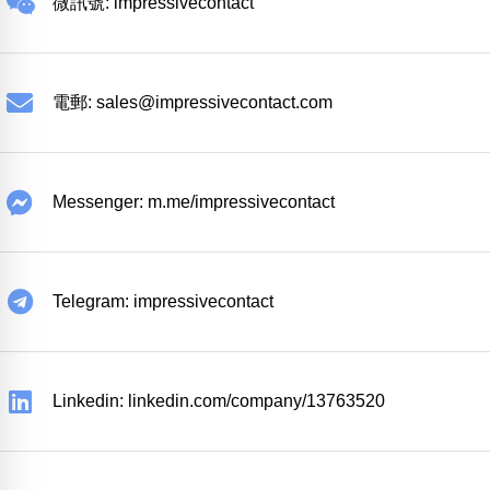
微訊號: impressivecontact
電郵:
sales@impressivecontact.com
Messenger: m.me/impressivecontact
Telegram: impressivecontact
Linkedin: linkedin.com/company/13763520