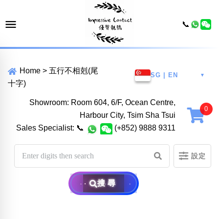
📞
Home
>
五行不相剋(尾
SG | EN
▼
十字)
Showroom: Room 604, 6/F, Ocean Centre,
Harbour City, Tsim Sha Tsui
Sales Specialist:
📞
(+852) 9888 9311
設定
搜尋