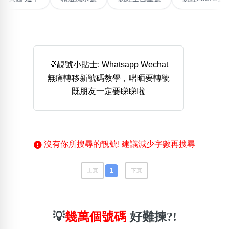
熱門分類
888尾
999尾
777尾
9字頭
6字頭
無4字
無5字
多8字
9888頭
二字號
三字號
💡靚號小貼士: Whatsapp Wechat
全大數字
5萬以上
生天延
全吉星(全號)
無痛轉移新號碼教學，啱晒要轉號
搜尋
既朋友一定要睇睇啦
清除全部分類
高級分類
i
沒有你所搜尋的靚號! 建議減少字數再搜尋
1
上頁
下頁
幸運號分類
風水號分類
幸運分類
生天延/貴財成
💡
幾萬個號碼
好難揀?!
基本分類
五行