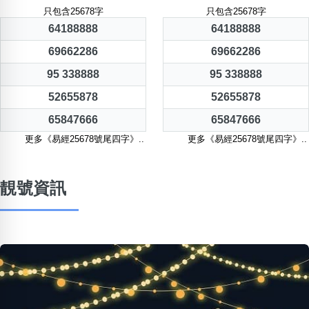
只包含25678字
只包含25678字
64188888
64188888
69662286
69662286
95 338888
95 338888
52655878
52655878
65847666
65847666
更多《易經25678號尾四字》..
更多《易經25678號尾四字》..
靚號資訊