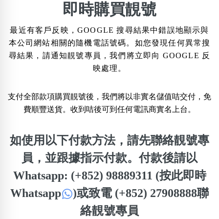
×
即時購買靚號
精準位置搜尋
最近有客戶反映，GOOGLE 搜尋結果中錯誤地顯示與
位置:
本公司網站相關的隨機電話號碼。如您發現任何異常搜
一
二
三
四
五
六
七
八
尋結果，請通知靚號專員，我們將立即向 GOOGLE 反
映處理。
搜尋
清除全部分類
支付全部款項購買靚號後，我們將以非實名儲值咭交付，免
費順豐送貨。收到咭後可到任何電訊商實名上台。
不包含數字
如使用以下付款方法，請先聯絡靚號專
無0
無1
無2
無3
無4
無5
無6
無7
無8
無9
員，並跟據指示付款。付款後請以
Whatsapp: (+852) 98889311 (按此即時
搜尋
清除全部分類
Whatsapp
)
或致電 (+852) 27908888聯
絡靚號專員