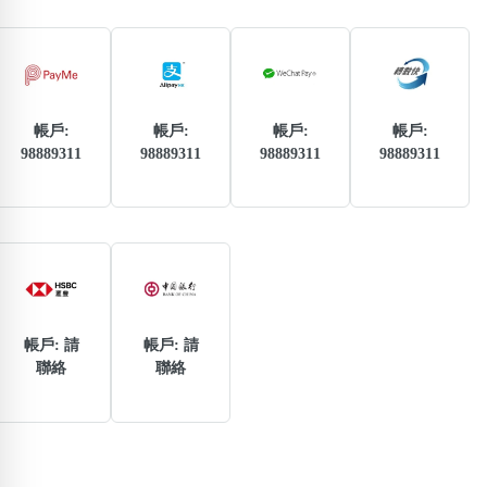
熱門分類
888尾
999尾
777尾
9字頭
6字頭
無4字
無5字
多8字
9888頭
二字號
三字號
全大數字
5萬以上
生天延
全吉星(全號)
帳戶:
帳戶:
帳戶:
帳戶:
搜尋
98889311
98889311
98889311
98889311
清除全部分類
高級分類
i
帳戶: 請
帳戶: 請
聯絡
聯絡
幸運號分類
風水號分類
幸運分類
生天延/貴財成
基本分類
五行
位置分類
易經六四卦象