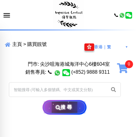
📞
主頁
>
購買靚號
香港｜繁
▼
門巿: 尖沙咀海港城海洋中心6樓604室
銷售專員:
📞
(+852) 9888 9311
搜尋