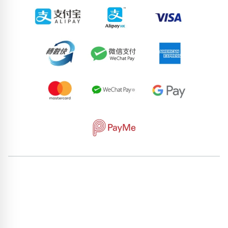
62171538
92670003
55173999
57166927
81552040
59826079
84413468
50504459
64814986
76376713
pricebook-featured-feng-shui-number
pricebook-starting-
digit-3