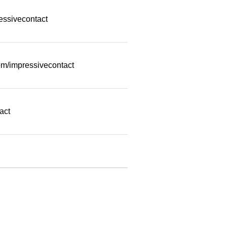
essivecontact
m/impressivecontact
act