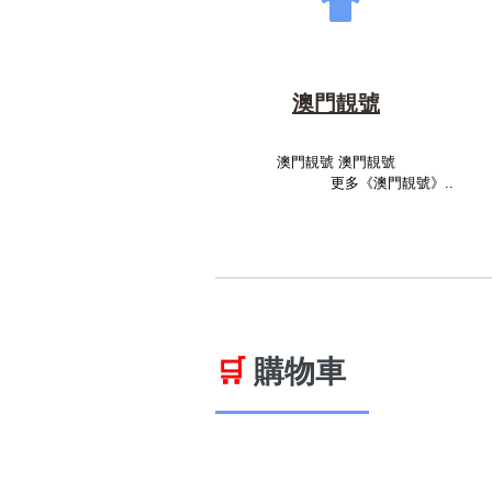
澳門靚號
澳門靚號 澳門靚號
更多《澳門靚號》..
🛒
購物車