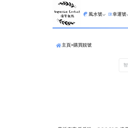
風水號
幸運號
全吉星
9字頭
主頁
>
購買靚號
最高能量生氣 天醫 
6字頭
生天延
三條尾
貴財成
四條尾
1349號
五條尾
13459號
888尾
2678號
999尾
精準位置搜尋
25678號
666尾
位置:
一
二
三
四
五
六
七