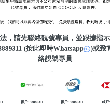
 搜尋結果中錯誤地顯示與本公司網站相關的隨機電話號碼。如
靚號專員，我們將立即向 GOOGLE 反映處理。
如何用易經計算電話號碼
如何計算生命靈數電話號
後，我們將以非實名儲值咭交付，免費順豐送貨。收到咭後可到
常見問題
法，請先聯絡靚號專員，並跟據指示
教學文章
+)
 98889311 (按此即時Whatsapp
)
或致電 
靚號推介
絡靚號專員
潮文共賞
靚號短片
全部文章分類
網
6字頭
無4字
無5字
多8字
9888頭
二字號
三字號
全
11
帳戶: 98889311
帳戶: 98889311
帳戶
分類(100+)