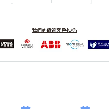
我們的優質客戶包括:
風水號分類
生天延/貴財成
五行
易經六四卦象