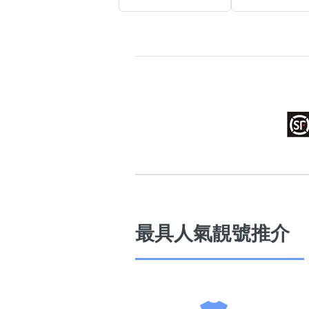
高級分類
i
幸運號分類
幸運分類
基本分類
位置分類
包含數字
最具人氣靚號推介
次數分類
生日分類