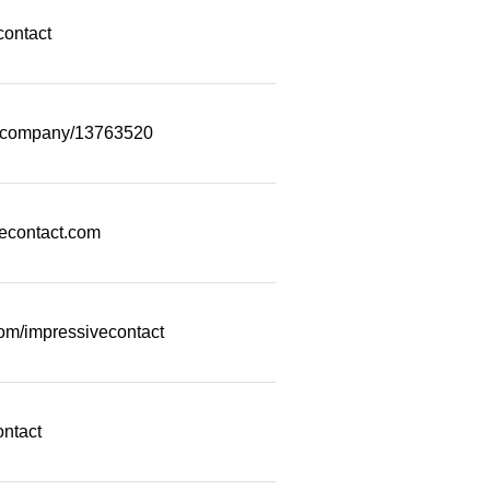
contact
m/company/13763520
econtact.com
com/impressivecontact
ontact