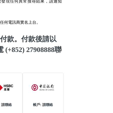
您發現任何異常搜尋結果，請通知
搜尋
碼
清除全部分類
任何電訊商實名上台。
付款。付款後請以
(+852) 27908888聯
搜尋
清除全部分類
大數字
5萬以上
生天延
: 請聯絡
帳戶: 請聯絡