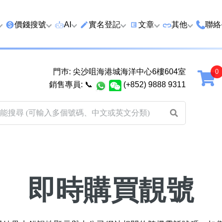
價錢搜號
AI
實名登記
文章
‍其他
聯絡
特價號
AI搜號
實名登記(全部電訊商)
購買靚號流程
優質車牌
香港
門巿: 尖沙咀海港城海洋中心6樓604室
延年
2千以下
AI分析號碼屬性
查詢儲值咭有效期
教你點揀靚號教學
優質域名
廣州
銷售專員:
📞
(+852) 9888 9311
2千至5千元
AI分析出生時辰
換電話號碼前必做的五件
月費和儲值咭
馬來
5千至1萬元
AI 靚號估價系統
一機雙Whatsapp教學
其他業務
以上
1萬至2萬元
計算八字和電話號碼五行屬
Whatsapp 無痛轉移新號
買號流程及條
性
教學
2萬至5萬元
關於我們
靚號估價遊戲
微信Wechat 無痛轉移新
即時購買靚號
超級VIP號
碼教學
易經六十四卦
不加聯絡人發WhatsApp
八
黃大仙靈籤
學 2026