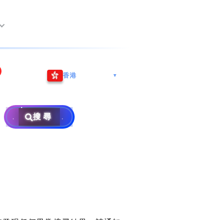
尖沙咀海港城
Whatsapp/微信: (852) 9888
香港
▼
巿南沙區
9311
地址: 广州市南沙区南沙街
事
計劃
西亞雪蘭莪
查詢熱線: 2790 8888
广生路19号4楼
攜號轉台儲值年咭25元起
地址: 6-3-2, Jalan Setia
搜尋
地址: 尖沙咀海港城海洋中
Prima E U13/E, Setia
攜號轉台月費計劃58元起
免費寄賣
心6樓604室(營業時間:星期
Alam, 40170 Shah Alam,
碼
款
一至五, 上午10至下午6時,
Selangor, Malaysia
申請成為商業合作伙伴
買號流程及條款
公眾假期休息)
×
銷售條款及條件
號
私隱政策聲明
教