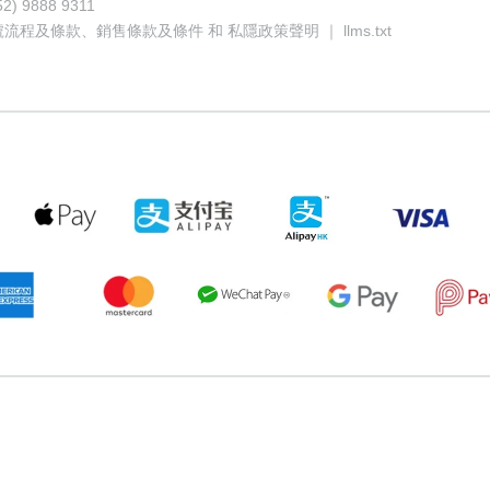
52) 9888 9311
號流程及條款
、
銷售條款及條件
和
私隱政策聲明
｜
llms.txt
166927
81552040
59826079
84413468
50504459
64814986
7
t-3