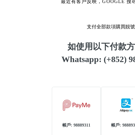
14689號
多8號
最近有客戶反映，GOOGLE
精選風水號
二字號
自選生天延教學
三字號
支付全部款項購買靚號
風水師傅推介
鴛鴦刀
如使用以下付款方
不包含數字
全部風水號分類 (200
9888頭
Whatsapp: (+852)
無0
無1
無2
無3
無4
無5
無6
無7
無8
無9
對聯號
ABAB尾
夫佬尾
順蛇尾
熱門分類
2字頭固
888尾
999尾
777尾
9字頭
帳戶: 98889311
帳戶: 988893
全吉星(全號)
全部幸運號