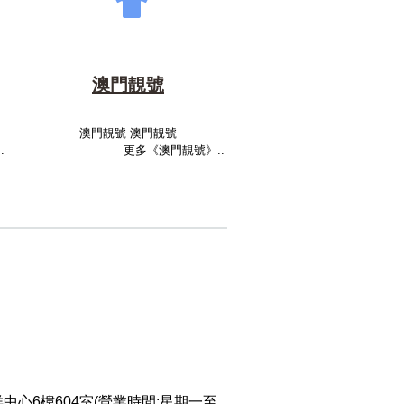
澳門靚號
澳門靚號 澳門靚號
.
更多《澳門靚號》..
中心6樓604室(營業時間:星期一至