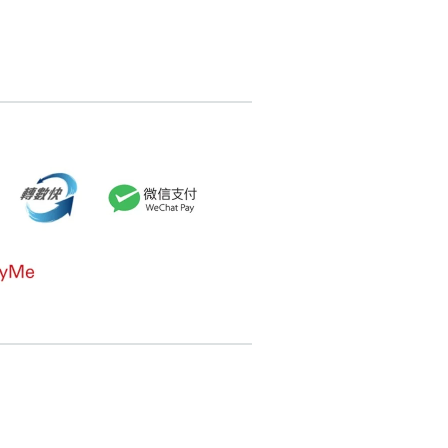
6376713
pricebook-featured-feng-