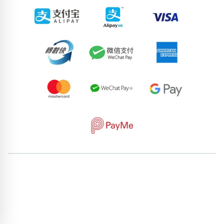
62171538
92670003
55173999
57166927
81552040
59826079
84413468
50504459
64814986
76376713
pricebook-featured-feng-shui-number
pricebook-starting-
digit-3