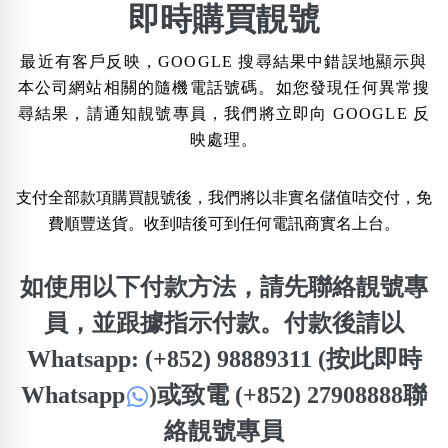
×
即時購買靚號
精準位置搜尋
最近有客戶反映，GOOGLE 搜尋結果中錯誤地顯示與
位置:
本公司網站相關的隨機電話號碼。如您發現任何異常搜
一
二
三
四
五
六
七
八
尋結果，請通知靚號專員，我們將立即向 GOOGLE 反
映處理。
搜尋
清除全部分類
支付全部款項購買靚號後，我們將以非實名儲值咭交付，免
費順豐送貨。收到咭後可到任何電訊商實名上台。
如使用以下付款方法，請先聯絡靚號專
不包含數字
無0
無1
無2
無3
無4
無5
無6
無7
無8
無9
員，並跟據指示付款。付款後請以
Whatsapp: (+852) 98889311 (按此即時
搜尋
Whatsapp
)
或致電 (+852) 27908888聯
清除全部分類
絡靚號專員