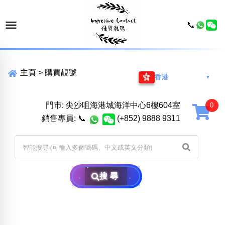
📞
主頁
>
購買靚號
香港
▼
門巿: 尖沙咀海港城海洋中心6樓604室
銷售專員:
📞
(+852) 9888 9311
搜尋