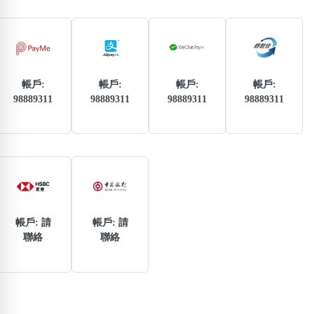
熱門分類
888尾
999尾
777尾
9字頭
6字頭
無4字
無5字
多8字
9888頭
二字號
三字號
全大數字
5萬以上
生天延
全吉星(全號)
帳戶:
帳戶:
帳戶:
帳戶:
98889311
98889311
98889311
98889311
搜尋
清除全部分類
高級分類
i
帳戶: 請
帳戶: 請
聯絡
聯絡
幸運號分類
風水號分類
幸運分類
生天延/貴財成
基本分類
五行
位置分類
易經六四卦象