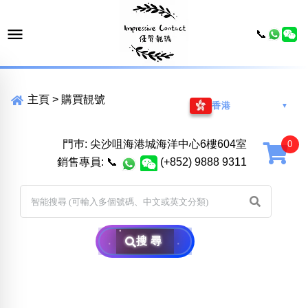
📞
主頁
>
購買靚號
香港
▼
門巿: 尖沙咀海港城海洋中心6樓604室
銷售專員:
📞
(+852) 9888 9311
搜尋