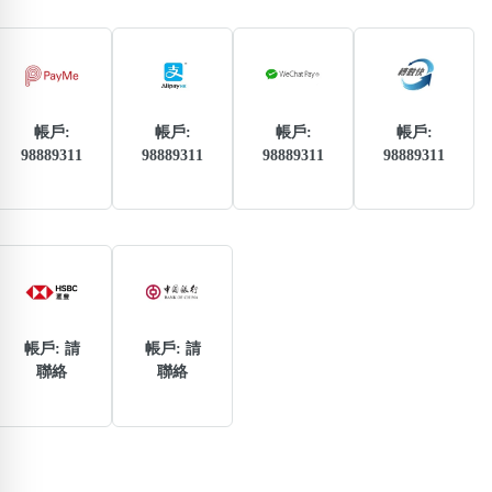
熱門分類
888尾
999尾
777尾
9字頭
6字頭
無4字
無5字
多8字
9888頭
二字號
三字號
全大數字
5萬以上
生天延
全吉星(全號)
帳戶:
帳戶:
帳戶:
帳戶:
98889311
98889311
98889311
98889311
搜尋
清除全部分類
高級分類
i
帳戶: 請
帳戶: 請
聯絡
聯絡
幸運號分類
風水號分類
幸運分類
生天延/貴財成
基本分類
五行
位置分類
易經六四卦象