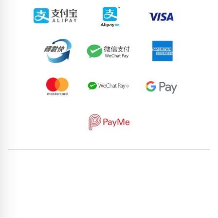
62171538
92670003
55173999
57166927
81552040
59826079
84413468
50504459
64814986
76376713
pricebook-featured-feng-shui-number
pricebook-starting-
digit-3