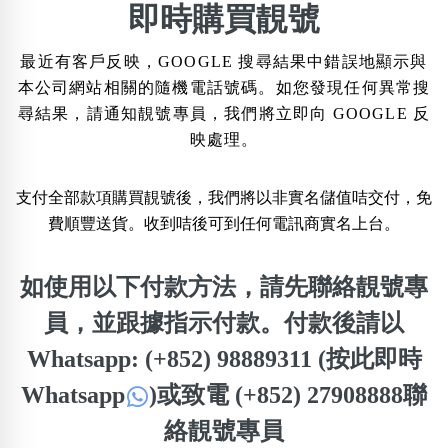
×
即時購買靚號
精準位置搜尋
最近有客戶反映，GOOGLE 搜尋結果中錯誤地顯示與
位置:
本公司網站相關的隨機電話號碼。如您發現任何異常搜
一
二
三
四
五
六
七
八
尋結果，請通知靚號專員，我們將立即向 GOOGLE 反
映處理。
搜尋
清除全部分類
支付全部款項購買靚號後，我們將以非實名儲值咭交付，免
費順豐送貨。收到咭後可到任何電訊商實名上台。
如使用以下付款方法，請先聯絡靚號專
不包含數字
無0
無1
無2
無3
無4
無5
無6
無7
無8
無9
員，並跟據指示付款。付款後請以
Whatsapp: (+852) 98889311 (按此即時
搜尋
Whatsapp
)
或致電 (+852) 27908888聯
清除全部分類
絡靚號專員