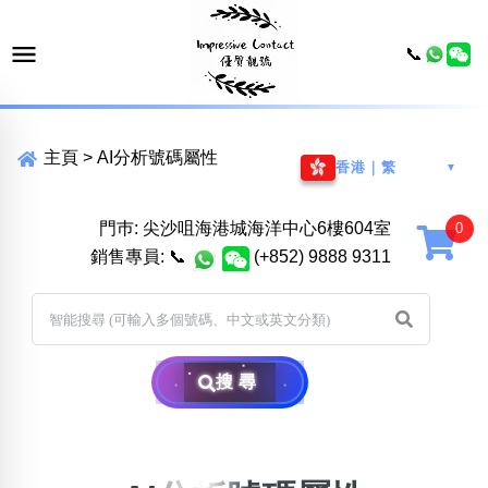
📞
主頁
>
AI分析號碼屬性
香港｜繁
▼
門巿: 尖沙咀海港城海洋中心6樓604室
銷售專員:
📞
(+852) 9888 9311
搜尋