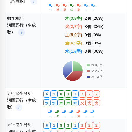
（洛書數）
i
-
剋
剋
生
剋
-
-
數字統計
木(3,8字)
:2個 (25%)
河圖五行（生成
火(2,7字)
:3個 (38%)
數）
i
土(5,0字)
:0個 (0%)
金(4,9字)
:0個 (0%)
水(1,6字)
:3個 (38%)
五行順生分析
6
1
8
3
1
2
2
2
河圖五行（生成
水
水
木
木
水
火
火
火
數)
i
-
生
-
-
剋
-
-
五行逆生分析
6
1
8
3
1
2
2
2
河圖五行（生成