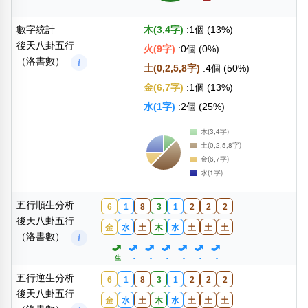
數字統計
木(3,4字)
:1個 (13%)
後天八卦五行
火(9字)
:0個 (0%)
（洛書數）
i
土(0,2,5,8字)
:4個 (50%)
金(6,7字)
:1個 (13%)
水(1字)
:2個 (25%)
五行順生分析
6
1
8
3
1
2
2
2
後天八卦五行
金
水
土
木
水
土
土
土
（洛書數）
i
生
-
-
-
-
-
-
五行逆生分析
6
1
8
3
1
2
2
2
後天八卦五行
金
水
土
木
水
土
土
土