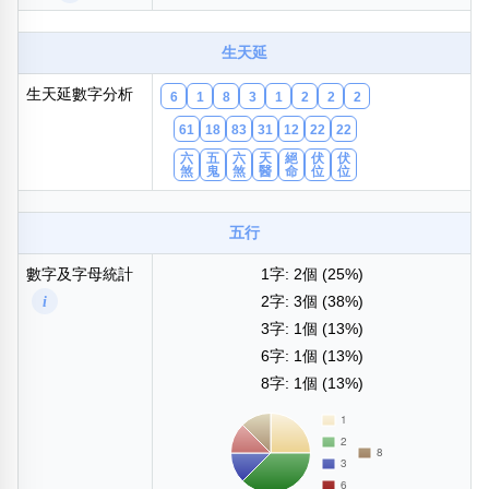
包含數字
次數分類
生天延
生日分類
生天延數字分析
搜尋
6
1
8
3
1
2
2
2
清除全部分類
61
18
83
31
12
22
22
六
五
六
天
絕
伏
伏
煞
鬼
煞
醫
命
位
位
五行
數字及字母統計
1字: 2個 (25%)
i
2字: 3個 (38%)
3字: 1個 (13%)
6字: 1個 (13%)
8字: 1個 (13%)