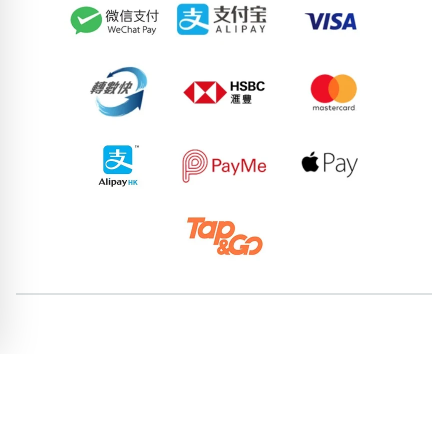
50397115
83733632
55067871
88084536
92390088
73588136
58214651
54513417
75600329
98786847
pricebook-ending-666
pricebook-mixed-666