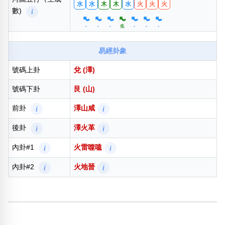
水
水
木
木
水
火
火
火
數)
i
-
-
-
生
-
-
-
易經卦象
號碼上卦
兌 (澤)
號碼下卦
艮 (山)
前卦
澤山咸
i
i
後卦
澤火革
i
i
內卦#1
火雷噬嗑
i
i
內卦#2
火地晉
i
i