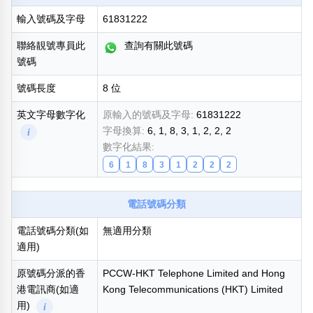
熱門分類
輸入號碼及字母
61831222
888尾
999尾
777尾
9字頭
6字頭
無4字
聯絡靚號專員此
查詢有關此號碼
無5字
多8字
9888頭
二字號
三字號
號碼
全大數字
5萬以上
生天延
全吉星(全號)
號碼長度
8 位
搜尋
清除全部分類
英文字母數字化
原輸入的號碼及字母:
61831222
字母換算:
6, 1, 8, 3, 1, 2, 2, 2
i
數字化結果:
6
1
8
3
1
2
2
2
高級分類
i
電話號碼分類
電話號碼分類(如
無適用分類
幸運號分類
風水號分類
適用)
幸運分類
生天延/貴財成
原號碼分派的香
PCCW-HKT Telephone Limited and Hong
基本分類
五行
港電訊商(如適
Kong Telecommunications (HKT) Limited
位置分類
易經六四卦象
用)
i