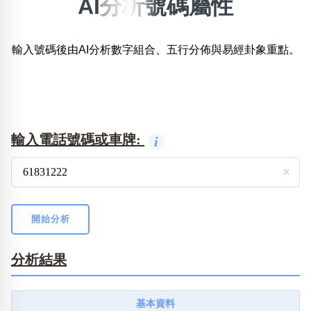
AI分析號碼屬性
×
精準位置搜尋
輸入號碼後由AI分析數字組合、五行分佈與易經卦象重點。
位置:
一
二
三
四
五
六
七
八
搜尋
清除全部分類
輸入電話號碼或車牌:
i
×
不包含數字
無0
無1
無2
無3
無4
無5
無6
無7
無8
無9
開始分析
分析結果
搜尋
清除全部分類
基本資料