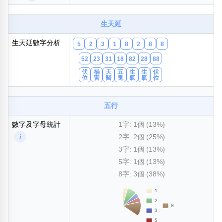
包含數字
次數分類
生天延
生日分類
生天延數字分析
5
2
3
1
8
2
8
8
搜尋
清除全部分類
52
23
31
18
82
28
88
伏
禍
天
五
生
生
伏
位
害
醫
鬼
氣
氣
位
五行
數字及字母統計
1字: 1個 (13%)
i
2字: 2個 (25%)
3字: 1個 (13%)
5字: 1個 (13%)
8字: 3個 (38%)