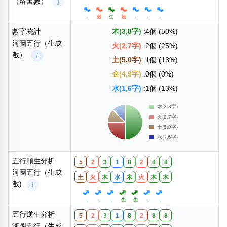
（洛書數）
i
-
剋
生
剋
-
-
-
數字統計
木(3,8字)
:4個 (50%)
河圖五行（生成
火(2,7字)
:2個 (25%)
數）
i
土(5,0字)
:1個 (13%)
金(4,9字)
:0個 (0%)
水(1,6字)
:1個 (13%)
五行順生分析
5
2
3
1
8
2
8
8
河圖五行（生成
土
火
木
水
木
火
木
木
數)
i
-
-
-
生
生
-
-
五行逆生分析
5
2
3
1
8
2
8
8
河圖五行（生成