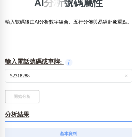
AI分析號碼屬性
×
精準位置搜尋
輸入號碼後由AI分析數字組合、五行分佈與易經卦象重點。
位置:
一
二
三
四
五
六
七
八
搜尋
清除全部分類
輸入電話號碼或車牌:
i
×
不包含數字
無0
無1
無2
無3
無4
無5
無6
無7
無8
無9
開始分析
分析結果
搜尋
清除全部分類
基本資料