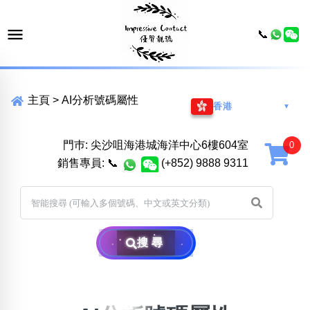
📞
主頁
>
AI分析號碼屬性
香港
▼
門巿: 尖沙咀海港城海洋中心6樓604室
銷售專員:
📞
(+852) 9888 9311
搜尋