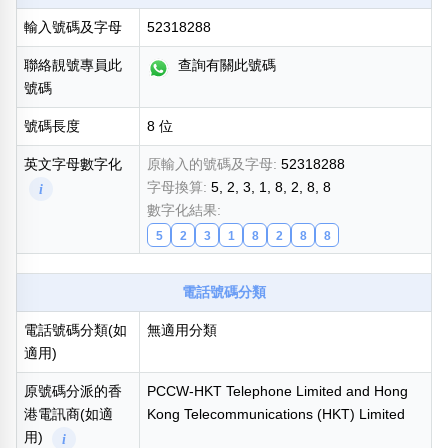
輸入號碼及字母
52318288
熱門分類
888尾
999尾
777尾
9字頭
6字頭
無4字
聯絡靚號專員此
查詢有關此號碼
無5字
多8字
9888頭
二字號
三字號
號碼
全大數字
5萬以上
生天延
全吉星(全號)
號碼長度
8 位
搜尋
清除全部分類
英文字母數字化
原輸入的號碼及字母:
52318288
字母換算:
5, 2, 3, 1, 8, 2, 8, 8
i
數字化結果:
5
2
3
1
8
2
8
8
高級分類
i
電話號碼分類
電話號碼分類(如
無適用分類
適用)
幸運號分類
風水號分類
幸運分類
生天延/貴財成
原號碼分派的香
PCCW-HKT Telephone Limited and Hong
基本分類
五行
港電訊商(如適
Kong Telecommunications (HKT) Limited
位置分類
易經六四卦象
用)
i