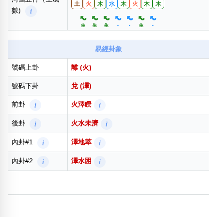
土
火
木
水
木
火
木
木
數)
i
生
生
生
-
-
生
-
易經卦象
號碼上卦
離 (火)
號碼下卦
兌 (澤)
前卦
火澤睽
i
i
後卦
火水未濟
i
i
內卦#1
澤地萃
i
i
內卦#2
澤水困
i
i