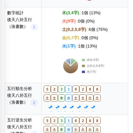
數字統計
木(3,4字)
:1個 (13%)
後天八卦五行
火(9字)
:0個 (0%)
（洛書數）
i
土(0,2,5,8字)
:6個 (75%)
金(6,7字)
:0個 (0%)
水(1字)
:1個 (13%)
五行順生分析
5
2
3
1
8
2
8
8
後天八卦五行
土
土
木
水
土
土
土
土
（洛書數）
i
-
-
-
-
-
-
-
五行逆生分析
5
2
3
1
8
2
8
8
後天八卦五行
土
土
木
水
土
土
土
土