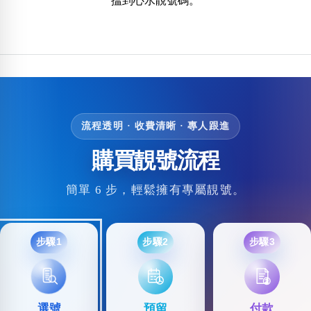
搵到心水靚號碼。
流程透明 · 收費清晰 · 專人跟進
購買靚號流程
簡單 6 步，輕鬆擁有專屬靚號。
步驟1
步驟2
步驟3
選號
預留
付款