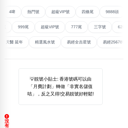
熱門分類
聯號
4啤
熱門號
超級VIP號
四條尾
9888
888尾
999尾
777尾
9字頭
6字頭
無4字
無5字
多8字
9888頭
二字號
三字號
999尾
超級VIP號
777尾
三字號
6288頭
全大數字
5萬以上
生天延
全吉星(全號)
搜尋
高能量生氣 天醫 延年
精選風水號
易經全吉星號
易經2
清除全部分類
高級分類
i
💡靚號小貼士: 香港號碼可以由
「月費計劃」轉做「非實名儲值
咭」，反之又得!交易靚號好輕鬆!
幸運號分類
風水號分類
幸運分類
生天延/貴財成
基本分類
五行
沒
位置分類
易經六四卦象
有