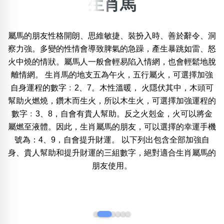
生肖馬
×
精準位置搜尋
屬馬的朋友性格開朗、思維敏捷、裝扮入時、善於辭令、洞
位置:
察力強。多變的性情會導致脾氣的急躁，產生暴跳如雷、怒
一
二
三
四
五
六
七
八
九
十
火中燒的情狀。屬馬人一般會輕易陷入情網，也會輕鬆地脫
離情網。 生肖馬的地支五為午火，五行屬火，可選擇加強
自身運程的數字﹕2、7。木性溫暖， 火隱伏其中，木頭可
搜尋
清除全部分類
幫助火燃燒，鑽木而生火，所以木生火，可選擇加強運程的
數字﹕3、8，自會有貴人幫助。反之火剋金，火可以將金
屬燃至液體。因此，生肖屬馬的朋友，可以選擇的幸運手機
號為：4、9，自會提升財運。 以下列出包含全部加強自
不包含數字
身、貴人幫助和提升財運的三組數字，絕對適合生肖屬馬的
無0
無1
無2
無3
無4
無5
無6
無7
無8
無9
朋友使用。
搜尋
清除全部分類
‹
›