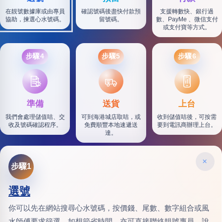
在靚號數據庫或由專員
確認號碼後盡快付款預
支援轉數快、銀行過
協助，揀選心水號碼。
留號碼。
數、PayMe 、微信支付
或支付寶等方式。
步驟4
步驟5
步驟6
SF
準備
送貨
上台
我們會處理儲值咭、交
可到海港城店取咭，或
收到儲值咭後，可按需
收及號碼確認程序。
免費順豐本地速遞送
要到電訊商辦理上台。
達。
×
步驟1
選號
你可以先在網站搜尋心水號碼，按價錢、尾數、數字組合或風
水師傅要求篩選。如想節省時間，亦可直接聯絡靚號專員，說