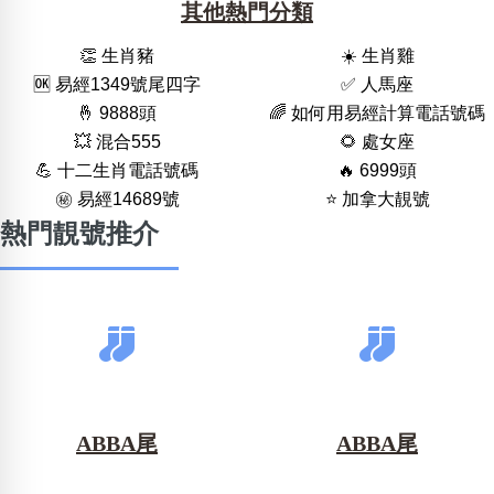
其他熱門分類
👏 生肖豬
☀️ 生肖雞
🆗️ 易經1349號尾四字
✅ 人馬座
🤞 9888頭
🌈 如何用易經計算電話號碼
💥 混合555
🌻 處女座
💪 十二生肖電話號碼
🔥 6999頭
㊙️ 易經14689號
⭐️ 加拿大靚號
熱門靚號推介
ABBA尾
ABBA尾