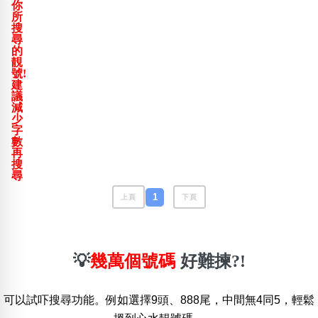
你
包含數字
所
次數分類
搜
尋
生日分類
的
靚
搜尋
號!
清除全部分類
建
議
減
少
字
數
再
搜
尋
1
上頁
下頁
💡
幾萬個號碼
好難揀?!
可以試吓搜尋功能。例如選擇9頭、888尾，中間無4同5，輕鬆