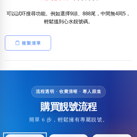
可以試吓搜尋功能。例如選擇9頭、888尾，中間無4同5，
輕鬆搵到心水靚號碼。
複製清單
流程透明 · 收費清晰 · 專人跟進
購買靚號流程
簡單 6 步，輕鬆擁有專屬靚號。