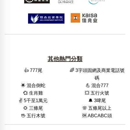
其他熱門分類
👍 777尾
🌈 3字頭固網及商業電話號
碼
🌟 混合倒蛇
💪 混合777
💞 生肖雞
💥 五行火號
✌️ 5千至1萬元
🔔 3啤尾
🌻 三條尾
🌸 五條尾以上
🖖 五行木號
🆗️ ABCABC頭