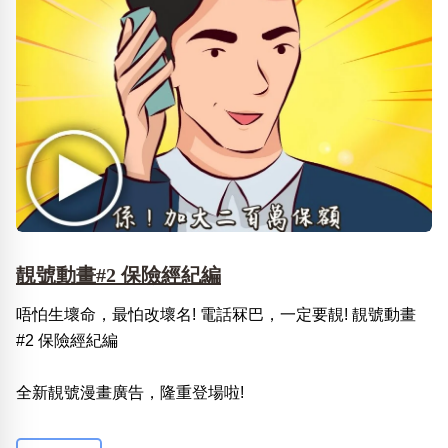
靚號動畫#2 保險經紀編
唔怕生壞命，最怕改壞名! 電話冧巴，一定要靚! 靚號動畫
#2 保險經紀編
全新靚號漫畫廣告，隆重登場啦!