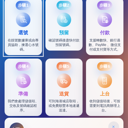
步驟1
步驟2
步驟3
選號
預留
付款
在靚號數據庫或由專
確認號碼後盡快付款
支援轉數快、銀行過
員協助，揀選心水號
預留號碼。
數、PayMe 、微信支
碼。
付或支付寶等方式。
步驟4
步驟5
步驟6
SF
準備
送貨
上台
我們會處理儲值咭、
可到海港城店取咭，
收到儲值咭後，可按
交收及號碼確認程
或免費順豐本地速遞
需要到電訊商辦理上
序。
送達。
台。
×