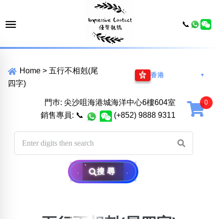
📞
Home
>
五行不相剋(尾
香港
▼
四字)
門巿: 尖沙咀海港城海洋中心6樓604室
銷售專員:
📞
(+852) 9888 9311
搜尋