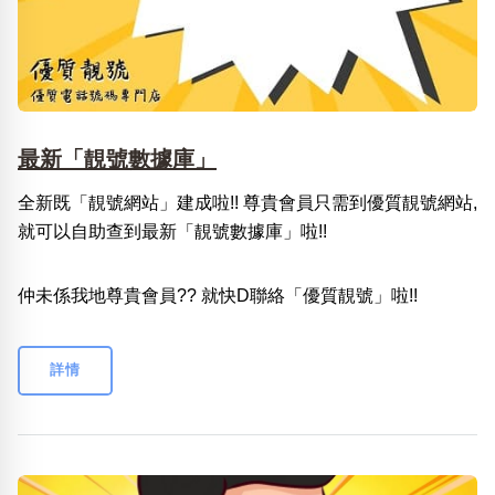
最新「靚號數據庫」
全新既「靚號網站」建成啦!! 尊貴會員只需到優質靚號網站,
就可以自助查到最新「靚號數據庫」啦!!
仲未係我地尊貴會員?? 就快D聯絡「優質靚號」啦!!
詳情