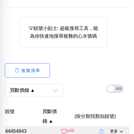
熱門分類
888尾
999尾
777尾
9字頭
6字頭
無4字
無5字
多8字
9888頭
二字號
三字號
💡靚號小貼士: 超級搜尋工具，能
全大數字
5萬以上
生天延
全吉星(全號)
為你快速地搜尋複雜的心水號碼
搜尋
清除全部分類
複製清單
高級分類
i
幸運號分類
風水號分類
靚號
買斷價
(按分類找類似靚號)
幸運分類
生天延/貴財成
錢 ▲
基本分類
五行
x33
位置分類
易經六四卦象
44454943
更多