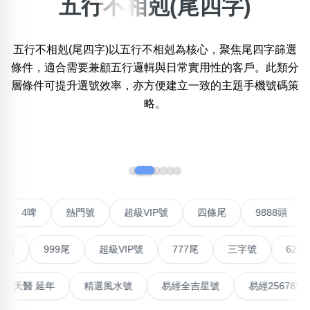
五行不相剋(尾四字)
×
精準位置搜尋
五行不相剋(尾四字)以五行不相剋為核心，聚焦尾四字篩選
位置:
條件，適合需要兼顧五行邏輯與日常實用性的客戶。此類分
一
二
三
四
五
六
七
八
層條件可提升選號效率，亦方便建立一致的主題手機號碼策
略。
搜尋
清除全部分類
‹
›
不包含數字
對聯號
4啤
熱門號
超級VIP號
四條尾
9888
無0
無1
無2
無3
無4
無5
無6
無7
無8
無9
999尾
超級VIP號
777尾
三字號
6288頭
搜尋
清除全部分類
最高能量生氣 天醫 延年
精選風水號
易經全吉星號
易經